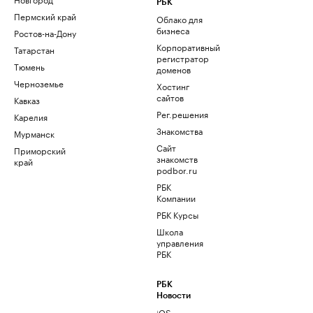
РБК
Пермский край
Облако для
бизнеса
Ростов-на-Дону
Корпоративный
Татарстан
регистратор
Тюмень
доменов
Черноземье
Хостинг
сайтов
Кавказ
Рег.решения
Карелия
Знакомства
Мурманск
Сайт
Приморский
знакомств
край
podbor.ru
РБК
Компании
РБК Курсы
Школа
управления
РБК
РБК
Новости
iOS