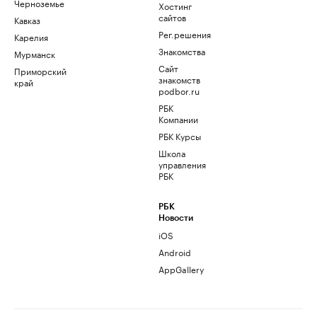
Черноземье
Хостинг
сайтов
Кавказ
Рег.решения
Карелия
Знакомства
Мурманск
Сайт
Приморский
знакомств
край
podbor.ru
РБК
Компании
РБК Курсы
Школа
управления
РБК
РБК
Новости
iOS
Android
AppGallery