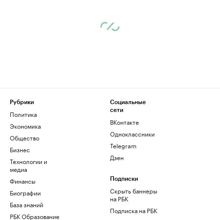
Рубрики
Социальные
сети
Политика
ВКонтакте
Экономика
Одноклассники
Общество
Telegram
Бизнес
Дзен
Технологии и
медиа
Финансы
Подписки
Скрыть баннеры
Биографии
на РБК
База знаний
Подписка на РБК
РБК Образование