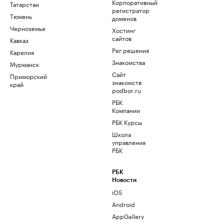
Корпоративный
Татарстан
регистратор
Тюмень
доменов
Черноземье
Хостинг
сайтов
Кавказ
Рег.решения
Карелия
Знакомства
Мурманск
Сайт
Приморский
знакомств
край
podbor.ru
РБК
Компании
РБК Курсы
Школа
управления
РБК
РБК
Новости
iOS
Android
AppGallery