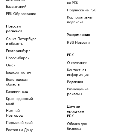
на РБК
База знаний
Подписка на РБК
РБК Образование
Корпоративная
подписка
Новости
регионов
Уведомления
Санкт-Петербург
RSS Новости
и область
Екатеринбург
РБК
Новосибирск
О компании
Омск
Контактная
Башкортостан
информация
Вологодская
Редакция
область
Размещение
Калининград
рекламы
Краснодарский
край
Другие
Нижний
продукты
Новгород
РБК
Пермский край
Облако для
бизнеса
Ростов-на-Дону