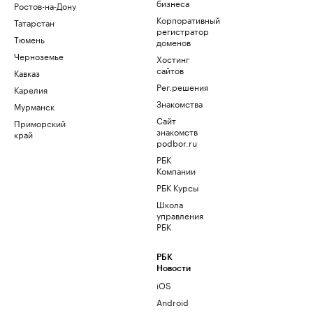
бизнеса
Ростов-на-Дону
Корпоративный
Татарстан
регистратор
Тюмень
доменов
Черноземье
Хостинг
сайтов
Кавказ
Рег.решения
Карелия
Знакомства
Мурманск
Сайт
Приморский
знакомств
край
podbor.ru
РБК
Компании
РБК Курсы
Школа
управления
РБК
РБК
Новости
iOS
Android