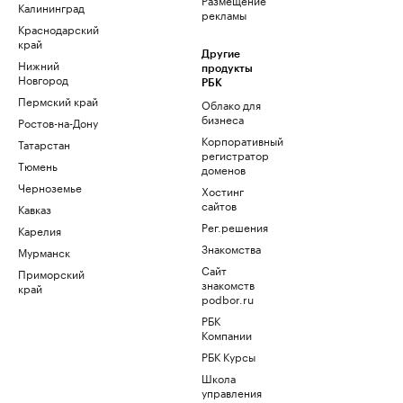
Калининград
рекламы
Краснодарский
край
Другие
Нижний
продукты
Новгород
РБК
Пермский край
Облако для
бизнеса
Ростов-на-Дону
Корпоративный
Татарстан
регистратор
Тюмень
доменов
Черноземье
Хостинг
сайтов
Кавказ
Рег.решения
Карелия
Знакомства
Мурманск
Сайт
Приморский
знакомств
край
podbor.ru
РБК
Компании
РБК Курсы
Школа
управления