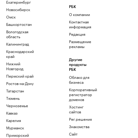
Екатеринбург
РБК
Новосибирск
О компании
Омск
Контактная
Башкортостан
информация
Вологодская
Редакция
область
Размещение
Калининград
рекламы
Краснодарский
край
Другие
Нижний
продукты
Новгород
РБК
Пермский край
Облако для
бизнеса
Ростов-на-Дону
Корпоративный
Татарстан
регистратор
Тюмень
доменов
Черноземье
Хостинг
сайтов
Кавказ
Рег.решения
Карелия
Знакомства
Мурманск
Сайт
Приморский