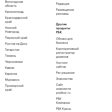
Вологодская
Редакция
область
Размещение
Калининград
рекламы
Краснодарский
край
Другие
Нижний
продукты
Новгород
РБК
Пермский край
Облако для
бизнеса
Ростов-на-Дону
Корпоративный
Татарстан
регистратор
Тюмень
доменов
Черноземье
Хостинг
сайтов
Кавказ
Рег.решения
Карелия
Знакомства
Мурманск
Сайт
Приморский
знакомств
край
podbor.ru
РБК
Компании
РБК Курсы