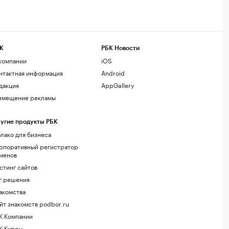
К
РБК Новости
компании
iOS
нтактная информация
Android
дакция
AppGallery
змещение рекламы
угие продукты РБК
лако для бизнеса
рпоративный регистратор
менов
стинг сайтов
г.решения
акомства
йт знакомств podbor.ru
К Компании
К Курсы