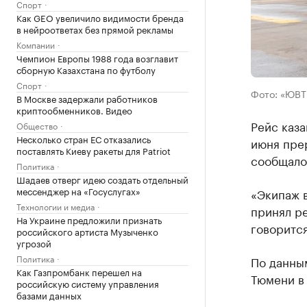
Спорт
Как GEO увеличило видимости бренда
в нейроответах без прямой рекламы
Компании
Чемпион Европы 1988 года возглавит
сборную Казахстана по футболу
Спорт
Фото: «ЮВТ
В Москве задержали работников
криптообменников. Видео
Рейс каз
Общество
Несколько стран ЕС отказались
июня прер
поставлять Киеву ракеты для Patriot
сообщалос
Политика
Шадаев отверг идею создать отдельный
мессенджер на «Госуслугах»
«Экипаж 
Технологии и медиа
принял р
На Украине предложили признать
говорится
российского артиста Музыченко
угрозой
Политика
По данным
Как Газпромбанк перешел на
Тюмени в 
российскую систему управления
базами данных