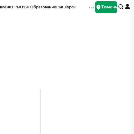
Тюмень
вления РБК
РБК Образование
РБК Курсы
рейтинги
Франшизы
Газета
Спецпроекты СПб
ты