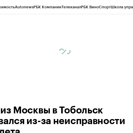
жимость
Autonews
РБК Компании
Телеканал
РБК Вино
Спорт
Школа упра
ипто
РБК Бизнес-среда
Дискуссионный клуб
Исследования
Кредитные 
Экономика
Бизнес
Технологии и медиа
Финансы
Рынок наличной валю
 из Москвы в Тобольск
вался из-за неисправности
лета