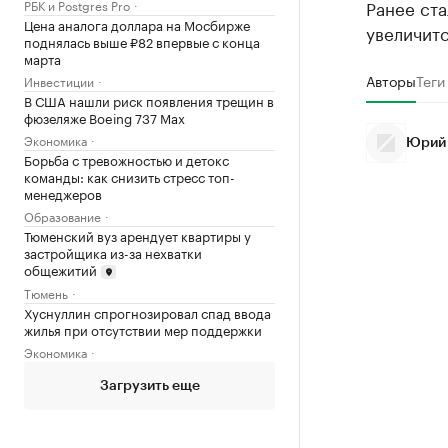
Ранее ста
РБК и Postgres Pro
Цена аналога доллара на Мосбирже
увеличитс
поднялась выше ₽82 впервые с конца
марта
Авторы
Теги
Инвестиции
В США нашли риск появления трещин в
фюзеляже Boeing 737 Max
Экономика
Юрий
Борьба с тревожностью и детокс
команды: как снизить стресс топ-
менеджеров
Образование
Тюменский вуз арендует квартиры у
застройщика из-за нехватки
общежитий
Тюмень
Хуснуллин спрогнозировал спад ввода
жилья при отсутствии мер поддержки
Экономика
Загрузить еще