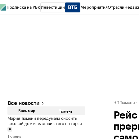
Подписка на РБК
Инвестиции
Мероприятия
Отрасли
Недви
РБК Life
Тренды
Визионеры
Национальные проекты
Город
Стиль
Кр
Конференции СПб
Спецпроекты
Проверка контрагентов
Политика
ЧП Тюмени
Все новости
Тюмень
Весь мир
Рейс
Мэрия Тюмени передумала сносить
вековой дом и выставила его на торги
прер
Тюмень
само