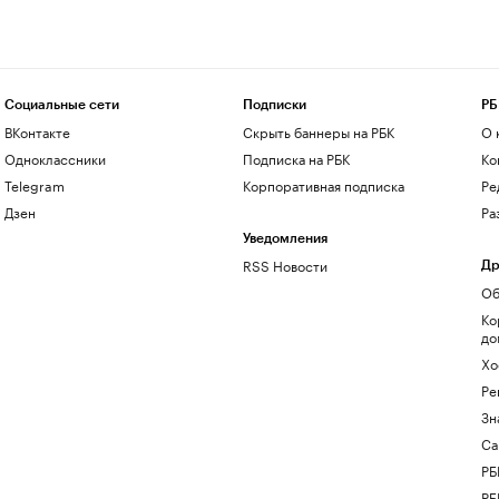
Социальные сети
Подписки
РБ
ВКонтакте
Скрыть баннеры на РБК
О 
Одноклассники
Подписка на РБК
Ко
Telegram
Корпоративная подписка
Ре
Дзен
Ра
Уведомления
RSS Новости
Др
Об
Ко
до
Хо
Ре
Зн
Са
РБ
РБ