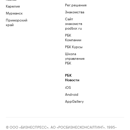
Рег.решения
Карелия
Знакомства
Мурманск
Сайт
Приморский
знакомств
край
podbor.ru
РБК
Компании
РБК Курсы
Школа
управления
РБК
РБК
Новости
iOS
Android
AppGallery
© ООО «БИЗНЕСПРЕСС», АО «РОСБИЗНЕСКОНСАЛТИНГ», 1995–