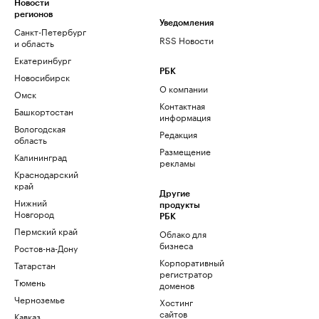
Новости
регионов
Уведомления
Санкт-Петербург
RSS Новости
и область
Екатеринбург
РБК
Новосибирск
О компании
Омск
Контактная
Башкортостан
информация
Вологодская
Редакция
область
Размещение
Калининград
рекламы
Краснодарский
край
Другие
Нижний
продукты
Новгород
РБК
Пермский край
Облако для
бизнеса
Ростов-на-Дону
Корпоративный
Татарстан
регистратор
Тюмень
доменов
Черноземье
Хостинг
сайтов
Кавказ