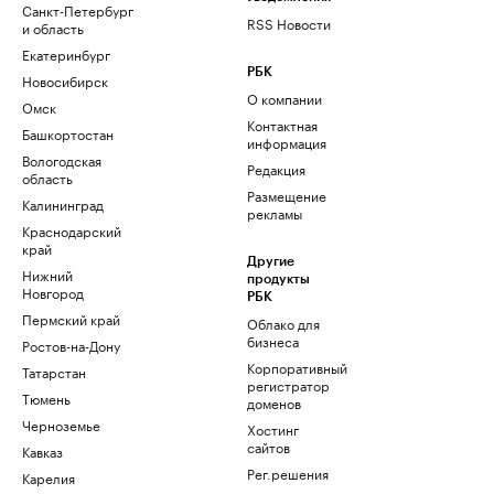
Санкт-Петербург
RSS Новости
и область
Екатеринбург
РБК
Новосибирск
О компании
Омск
Контактная
Башкортостан
информация
Вологодская
Редакция
область
Размещение
Калининград
рекламы
Краснодарский
край
Другие
Нижний
продукты
Новгород
РБК
Пермский край
Облако для
бизнеса
Ростов-на-Дону
Корпоративный
Татарстан
регистратор
Тюмень
доменов
Черноземье
Хостинг
сайтов
Кавказ
Рег.решения
Карелия