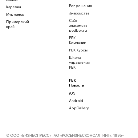
Рег.решения
Карелия
Знакомства
Мурманск
Сайт
Приморский
знакомств
край
podbor.ru
РБК
Компании
РБК Курсы
Школа
управления
РБК
РБК
Новости
iOS
Android
AppGallery
© ООО «БИЗНЕСПРЕСС», АО «РОСБИЗНЕСКОНСАЛТИНГ», 1995–