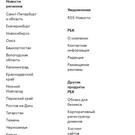
Новости
регионов
Уведомления
Санкт-Петербург
RSS Новости
и область
Екатеринбург
РБК
Новосибирск
О компании
Омск
Контактная
Башкортостан
информация
Вологодская
Редакция
область
Размещение
Калининград
рекламы
Краснодарский
край
Другие
Нижний
продукты
Новгород
РБК
Пермский край
Облако для
бизнеса
Ростов-на-Дону
Корпоративный
Татарстан
регистратор
Тюмень
доменов
Черноземье
Хостинг
сайтов
Кавказ