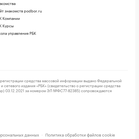
акомства
йт знакомств podbor.ru
К Компании
К Курсы
ола управления РБК
регистрации средства массовой информации выдано Федеральной
и сетевого издания «РБК» (свидетельство о регистрации средства
ор) 03.12.2021 за номером ЭЛ №ФС77-82385) сопровождаются
ерсональных данных
Политика обработки файлов cookie
·