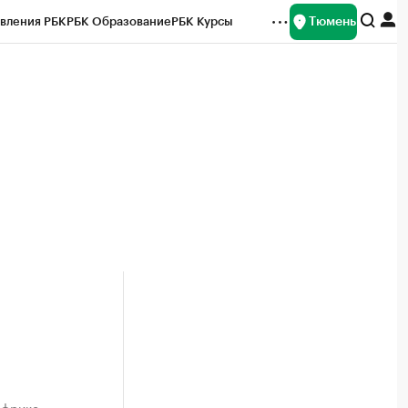
Тюмень
вления РБК
РБК Образование
РБК Курсы
рейтинги
Франшизы
Газета
Спецпроекты СПб
ты
Африке