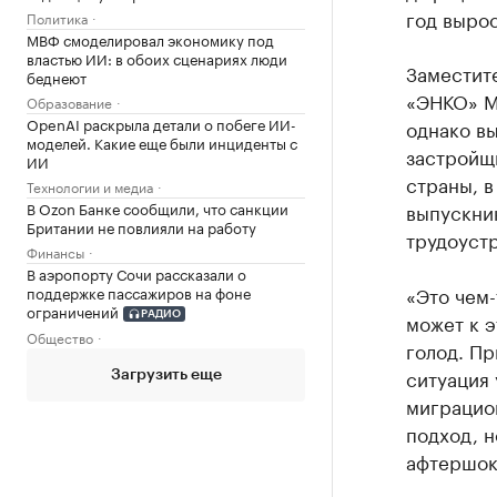
год вырос
Политика
МВФ смоделировал экономику под
властью ИИ: в обоих сценариях люди
Заместите
беднеют
«ЭНКО» М
Образование
OpenAI раскрыла детали о побеге ИИ-
однако в
моделей. Какие еще были инциденты с
застройщ
ИИ
страны, в
Технологии и медиа
В Ozon Банке сообщили, что санкции
выпускни
Британии не повлияли на работу
трудоуст
Финансы
В аэропорту Сочи рассказали о
«Это чем-
поддержке пассажиров на фоне
ограничений
может к э
РАДИО
Общество
голод. П
ситуация 
Загрузить еще
миграцио
подход, н
афтершок