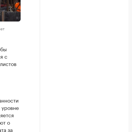
чет
обы
я с
алистов
анности
а уровне
ляется
ют о
та за