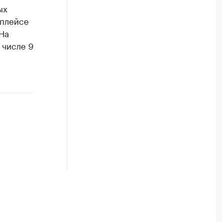
ых
тплейсе
На
м числе 9