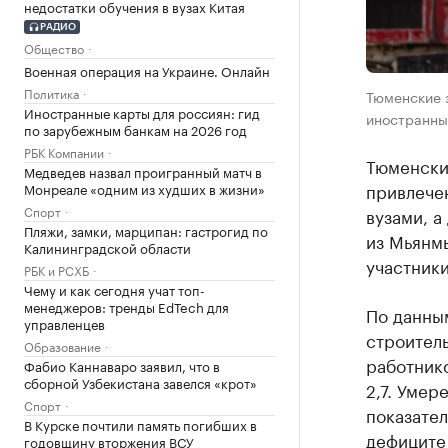
недостатки обучения в вузах Китая
РАДИО
Общество
Военная операция на Украине. Онлайн
Политика
Тюменские 
Иностранные карты для россиян: гид
иностранных
по зарубежным банкам на 2026 год
РБК Компании
Тюменски
Медведев назвал проигранный матч в
привлечен
Монреале «одним из худших в жизни»
Спорт
вузами, а
Пляжи, замки, марципан: гастрогид по
из Мьянм
Калининградской области
участники
РБК и РСХБ
Чему и как сегодня учат топ-
менеджеров: тренды EdTech для
По данным
управленцев
строител
Образование
работнико
Фабио Каннаваро заявил, что в
сборной Узбекистана завелся «крот»
2,7. Умер
Спорт
показател
В Курске почтили память погибших в
дефиците 
годовщину вторжения ВСУ