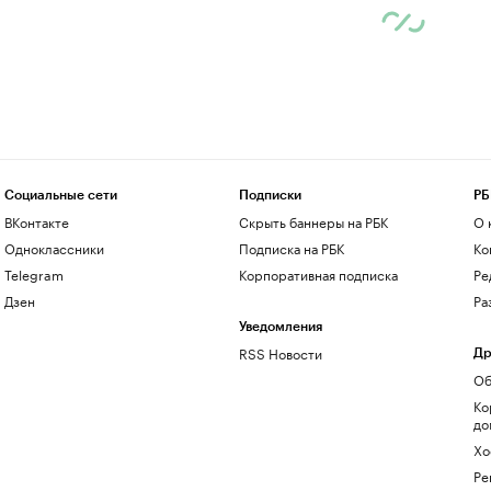
Социальные сети
Подписки
РБ
ВКонтакте
Скрыть баннеры на РБК
О 
Одноклассники
Подписка на РБК
Ко
Telegram
Корпоративная подписка
Ре
Дзен
Ра
Уведомления
RSS Новости
Др
Об
Ко
до
Хо
Ре