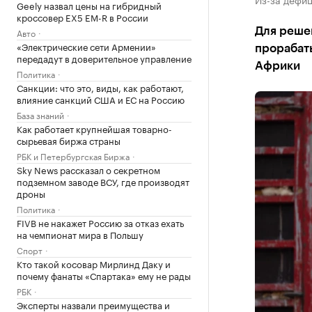
Geely назвал цены на гибридный
кроссовер EX5 EM-R в России
Для реше
Авто
«Электрические сети Армении»
прорабат
передадут в доверительное управление
Африки
Политика
Санкции: что это, виды, как работают,
влияние санкций США и ЕС на Россию
База знаний
Как работает крупнейшая товарно-
сырьевая биржа страны
РБК и Петербургская Биржа
Sky News рассказал о секретном
подземном заводе ВСУ, где производят
дроны
Политика
FIVB не накажет Россию за отказ ехать
на чемпионат мира в Польшу
Спорт
Кто такой косовар Мирлинд Даку и
почему фанаты «Спартака» ему не рады
РБК
Эксперты назвали преимущества и