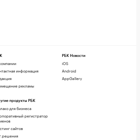
К
РБК Новости
компании
iOS
нтактная информация
Android
дакция
AppGallery
змещение рекламы
угие продукты РБК
лако для бизнеса
рпоративный регистратор
менов
стинг сайтов
г.решения