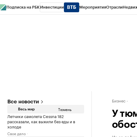
Подписка на РБК
Инвестиции
Мероприятия
Отрасли
Недви
РБК Life
Тренды
Визионеры
Национальные проекты
Город
Стиль
Кр
Конференции СПб
Спецпроекты
Проверка контрагентов
Политика
Бизнес
Все новости
Тюмень
Весь мир
У тю
Летчики самолета Cessna 182
рассказали, как выжили без еды и в
обос
холоде
Свое дело
Из-за дефи