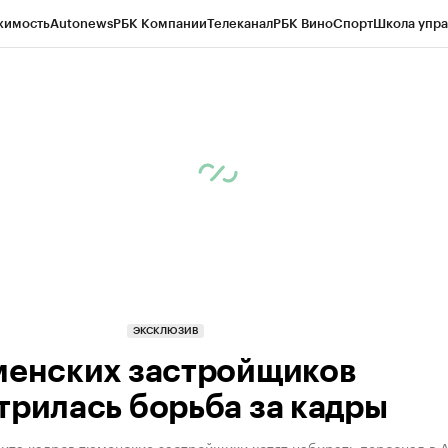
жимость
Autonews
РБК Компании
Телеканал
РБК Вино
Спорт
Школа упра
ипто
РБК Бизнес-среда
Дискуссионный клуб
Исследования
Кредитные 
Экономика
Бизнес
Технологии и медиа
Финансы
Рынок наличной валю
ЭКСКЛЮЗИВ
менских застройщиков
трилась борьба за кадры
цита кадров тюменские застройщики хотят набирать персонал в 