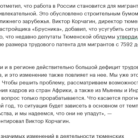
отметил, что работа в России становится для мигран
ивлекательной. Это обусловлено строительным бумом
лижнего зарубежья. Виктор Корчагин, директор тюме
астройщика «Брусника», добавил, что усугубить сит
то, что недавно депутаты Тюменской облдумы
утверди
 размера трудового патента для мигрантов с 7592 д
и и в регионе действительно большой дефицит трудо
, и это изменение также повлияет на нее. Мы уже эт
 Чтобы решить проблему, рассматриваем возможнос
ия кадров из стран Африки, а также из Мьянмы и Ин
 вопрос только прорабатывается. Что касается прогн
 год, то ситуация будет зависеть в основном от тем
ства, и мы надеемся, что они не упадут», —
нтировал Виктор Корчагин.
 значимых изменений в деятельности тюменских