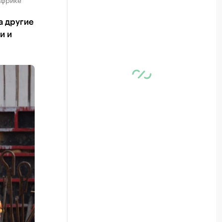
а другие
и и