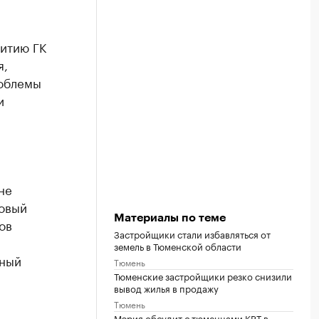
витию ГК
я,
роблемы
и
не
ровый
Материалы по теме
ов
Застройщики стали избавляться от
я
земель в Тюменской области
мный
Тюмень
Тюменские застройщики резко снизили
вывод жилья в продажу
Тюмень
Мэрия обсудит с тюменцами КРТ в