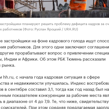
застройщики планируют решить проблему дефицита кадров за с
 работников (Фото: Руслан Яроцкий / URA.RU)
е застройщики на фоне кадрового голода ищут спос
ия работников. Для этого одни заключают соглашени
 другие прорабатывают вопрос о привлечении специ
ы, Индии и Африки. Об этом РБК Тюмень рассказали
 рынка.
 hh.ru, с начала года кадровая ситуация в сфере
ьства и недвижимости улучшилась. Индекс востребов
в в сентябре составил 3,1, тогда как год назад был н
енным показателем конкуренции за рабочие места яв
ь в диапазоне от 4 до 7,9. Те, что ниже, свидетельству
соискателей. При этом средняя предлагаемая зарпла