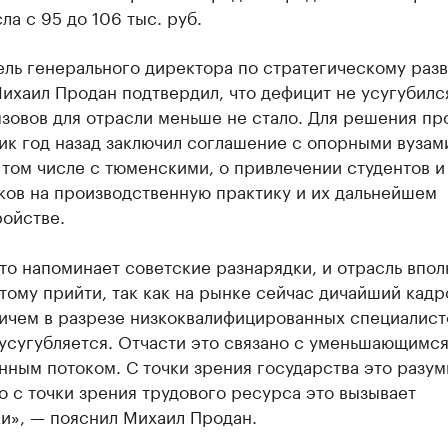
ла с 95 до 106 тыс. руб.
ль генерального директора по стратегическому раз
ихаил Продан подтвердил, что дефицит не усугубилс
ызовов для отрасли меньше не стало. Для решения п
ик год назад заключил соглашение с опорными вузам
 том числе с тюменскими, о привлечении студентов и
ков на производственную практику и их дальнейшем
ройстве.
то напоминает советские разнарядки, и отрасль впол
тому прийти, так как на рынке сейчас дичайший кад
ричем в разрезе низкоквалифицированных специалист
усугубляется. Отчасти это связано с уменьшающимс
нным потоком. С точки зрения государства это разу
о с точки зрения трудового ресурса это вызывает
и», — пояснил Михаил Продан.