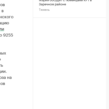
тов
Заречном районе
 в
Тюмень
нского
уацию
ли
о 9255
вых
о
ть
дии.
оза на
пов