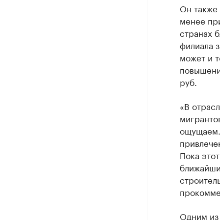
Он также 
менее пр
странах б
филиала з
может и 
повышение
руб.
«В отрасл
мигрантов
ощущаем.
привлечен
Пока этот
ближайший
строитель
прокомме
Одним из