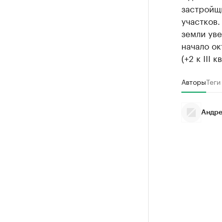
застройщи
участков.
земли уве
начало ок
(+2 к III
Авторы
Теги
Андре