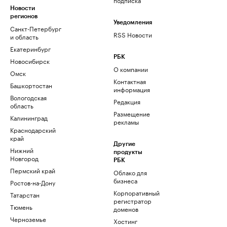
Новости
регионов
Уведомления
Санкт-Петербург
RSS Новости
и область
Екатеринбург
РБК
Новосибирск
О компании
Омск
Контактная
Башкортостан
информация
Вологодская
Редакция
область
Размещение
Калининград
рекламы
Краснодарский
край
Другие
Нижний
продукты
Новгород
РБК
Пермский край
Облако для
бизнеса
Ростов-на-Дону
Корпоративный
Татарстан
регистратор
Тюмень
доменов
Черноземье
Хостинг