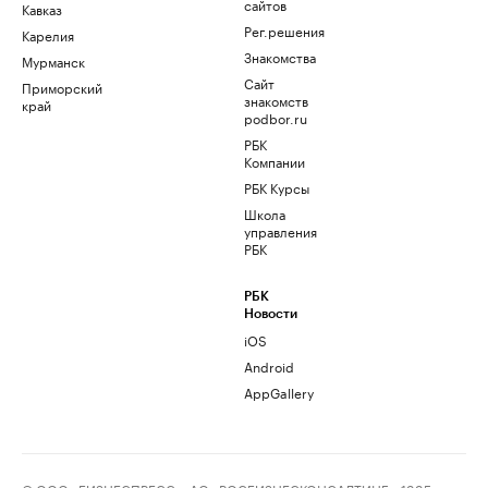
сайтов
Кавказ
Рег.решения
Карелия
Знакомства
Мурманск
Сайт
Приморский
знакомств
край
podbor.ru
РБК
Компании
РБК Курсы
Школа
управления
РБК
РБК
Новости
iOS
Android
AppGallery