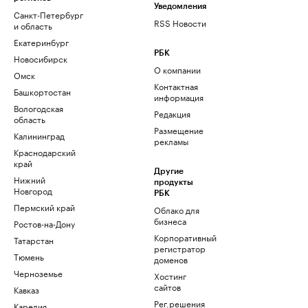
Уведомления
Санкт-Петербург
RSS Новости
и область
Екатеринбург
РБК
Новосибирск
О компании
Омск
Контактная
Башкортостан
информация
Вологодская
Редакция
область
Размещение
Калининград
рекламы
Краснодарский
край
Другие
Нижний
продукты
Новгород
РБК
Пермский край
Облако для
бизнеса
Ростов-на-Дону
Корпоративный
Татарстан
регистратор
Тюмень
доменов
Черноземье
Хостинг
сайтов
Кавказ
Рег.решения
Карелия