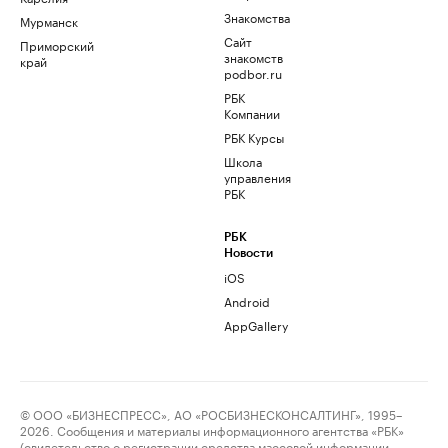
Знакомства
Мурманск
Сайт
Приморский
знакомств
край
podbor.ru
РБК
Компании
РБК Курсы
Школа
управления
РБК
РБК
Новости
iOS
Android
AppGallery
© ООО «БИЗНЕСПРЕСС», АО «РОСБИЗНЕСКОНСАЛТИНГ», 1995–
2026. Сообщения и материалы информационного агентства «РБК»
(свидетельство о регистрации средства массовой информации