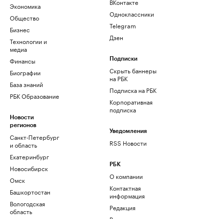
ВКонтакте
Экономика
Одноклассники
Общество
Telegram
Бизнес
Дзен
Технологии и
медиа
Финансы
Подписки
Скрыть баннеры
Биографии
на РБК
База знаний
Подписка на РБК
РБК Образование
Корпоративная
подписка
Новости
регионов
Уведомления
Санкт-Петербург
RSS Новости
и область
Екатеринбург
РБК
Новосибирск
О компании
Омск
Контактная
Башкортостан
информация
Вологодская
Редакция
область
Размещение