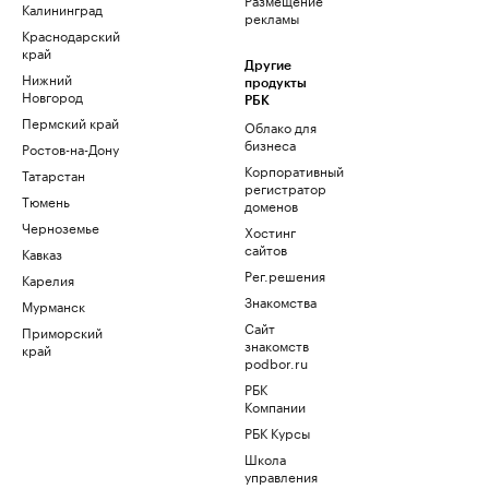
Калининград
рекламы
Краснодарский
край
Другие
Нижний
продукты
Новгород
РБК
Пермский край
Облако для
бизнеса
Ростов-на-Дону
Корпоративный
Татарстан
регистратор
Тюмень
доменов
Черноземье
Хостинг
сайтов
Кавказ
Рег.решения
Карелия
Знакомства
Мурманск
Сайт
Приморский
знакомств
край
podbor.ru
РБК
Компании
РБК Курсы
Школа
управления