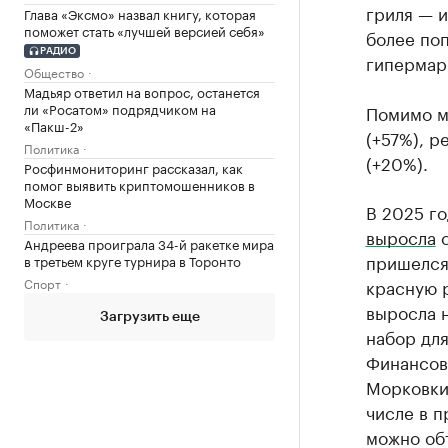
гриля — и
Глава «Эксмо» назвал книгу, которая
поможет стать «лучшей версией себя»
более по
РАДИО
гипермар
Общество
Мадьяр ответил на вопрос, останется
ли «Росатом» подрядчиком на
Помимо мя
«Пакш-2»
(+57%), р
Политика
(+20%).
Росфинмониторинг рассказал, как
помог выявить криптомошенников в
Москве
В 2025 го
Политика
выросла
с
Андреева проиграла 34-й ракетке мира
пришелся 
в третьем круге турнира в Торонто
Спорт
красную р
выросла н
Загрузить еще
набор для
Финансов
Морковки
числе в 
можно об