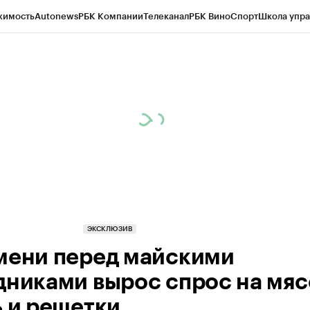
жимость
Autonews
РБК Компании
Телеканал
РБК Вино
Спорт
Школа упра
ипто
РБК Бизнес-среда
Дискуссионный клуб
Исследования
Кредитные 
Экономика
Бизнес
Технологии и медиа
Финансы
Рынок наличной валю
ЭКСКЛЮЗИВ
мени перед майскими
дниками вырос спрос на мяс
ь и решетки