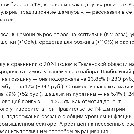
х выбирают 54%, в то время как в других регионах Р
пулярны традиционные шампуры», — рассказали в се
кетов.
са, в Тюмени вырос спрос на коптильни (в 2 раза), у
ешетки (+105%), средства для розжига (+110%) и экоп
ду в сравнении с 2024 годом в Тюменской области н
редняя стоимость шашлычного набора. Наибольший 
на говядину — она подорожала на 23,85% (+280 руб.)
ыбу — на 17% (+347 руб.). Стоимость шашлыка из св
а 7,9% (+52 руб.), шашлык из курятины — на 5,4% (+24 
 овощей гриль в — на 23,5%. Как отметил доцент
ого университета при Правительстве РФ Дмитрий
н, подорожание связано с общим уровнем инфляции, 
промышленном секторе. А рост цен на несезонные ов
ъяснить тепличным способом выращивания.