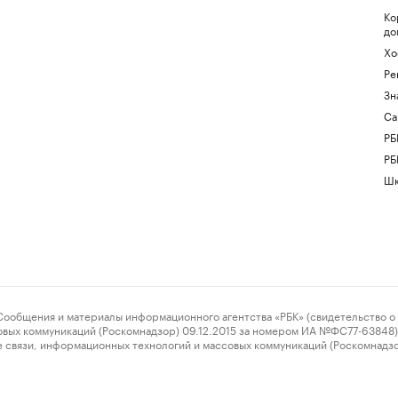
Ко
до
Хо
Ре
Зн
Са
РБ
РБ
Шк
ения и материалы информационного агентства «РБК» (свидетельство о 
овых коммуникаций (Роскомнадзор) 09.12.2015 за номером ИА №ФС77-63848) 
 связи, информационных технологий и массовых коммуникаций (Роскомнадз