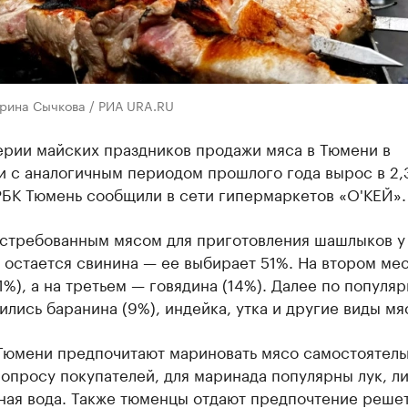
ерина Сычкова / РИА URA.RU
ерии майских праздников продажи мяса в Тюмени в
 с аналогичным периодом прошлого года вырос в 2,3
РБК Тюмень сообщили в сети гипермаркетов «О'КЕЙ».
стребованным мясом для приготовления шашлыков у
 остается свинина — ее выбирает 51%. На втором ме
1%), а на третьем — говядина (14%). Далее по популя
лись баранина (9%), индейка, утка и другие виды мяс
Тюмени предпочитают мариновать мясо самостоятель
опросу покупателей, для маринада популярны лук, л
ная вода. Также тюменцы отдают предпочтение реше