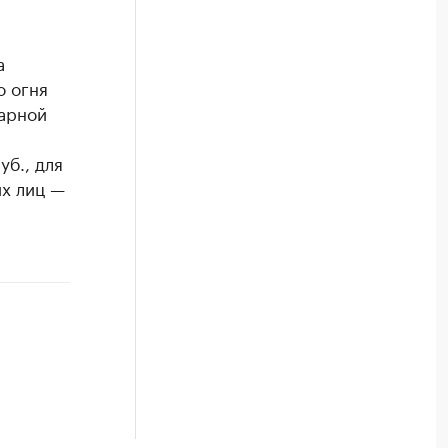
а
о огня
жарной
уб., для
их лиц —