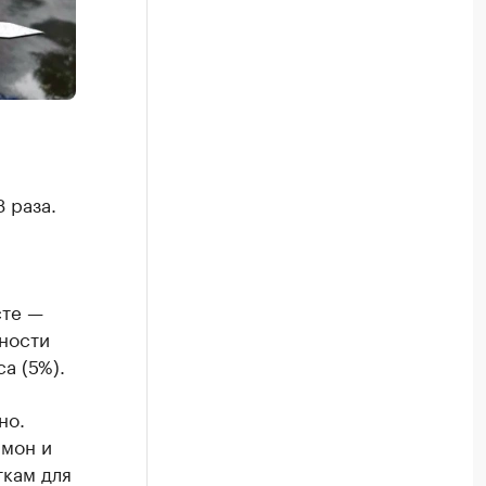
 раза.
сте —
рности
а (5%).
но.
имон и
ткам для