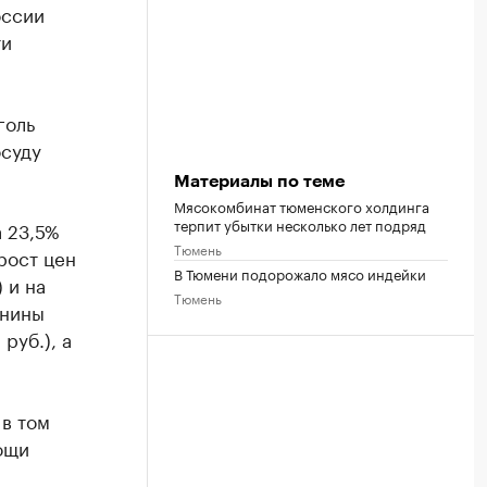
оссии
ти
голь
осуду
Материалы по теме
Мясокомбинат тюменского холдинга
терпит убытки несколько лет подряд
а 23,5%
Тюмень
рост цен
В Тюмени подорожало мясо индейки
 и на
Тюмень
инины
руб.), а
в том
ощи