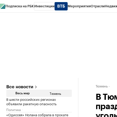
Подписка на РБК
Инвестиции
Мероприятия
Отрасли
Недви
РБК Life
Тренды
Визионеры
Национальные проекты
Город
Стиль
Кр
Конференции СПб
Спецпроекты
Проверка контрагентов
Политика
Тюмень
Все новости
Тюмень
Весь мир
В Тю
В шести российских регионах
объявили ракетную опасность
праз
Политика
«Одиссея» Нолана собрала в прокате
угол