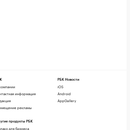
К
РБК Новости
компании
iOS
нтактная информация
Android
дакция
AppGallery
змещение рекламы
угие продукты РБК
лако для бизнеса