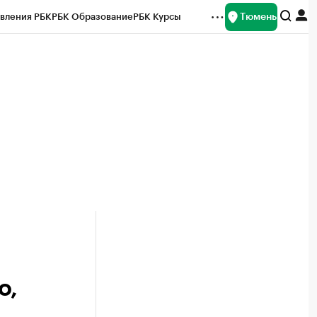
Тюмень
вления РБК
РБК Образование
РБК Курсы
рейтинги
Франшизы
Газета
Спецпроекты СПб
ты
о,