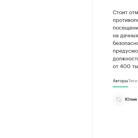
Стоит отм
противоп
посещени
на дачных
безопасн
предусмот
должностн
от 400 ты
Авторы
Теги
Юлия 