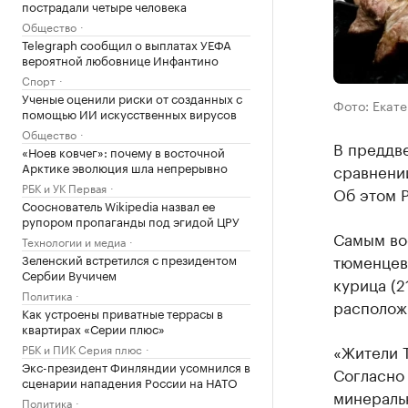
пострадали четыре человека
Общество
Telegraph сообщил о выплатах УЕФА
вероятной любовнице Инфантино
Спорт
Ученые оценили риски от созданных с
Фото: Екат
помощью ИИ искусственных вирусов
Общество
В преддв
«Ноев ковчег»: почему в восточной
Арктике эволюция шла непрерывно
сравнении
РБК и УК Первая
Об этом 
Сооснователь Wikipedia назвал ее
рупором пропаганды под эгидой ЦРУ
Самым во
Технологии и медиа
тюменцев
Зеленский встретился с президентом
Сербии Вучичем
курица (2
Политика
расположи
Как устроены приватные террасы в
квартирах «Серии плюс»
«Жители 
РБК и ПИК Серия плюс
Экс-президент Финляндии усомнился в
Согласно 
сценарии нападения России на НАТО
минераль
Политика