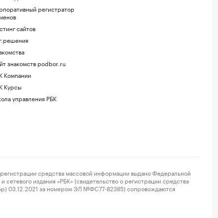
рпоративный регистратор
менов
стинг сайтов
г.решения
акомства
йт знакомств podbor.ru
К Компании
К Курсы
ола управления РБК
регистрации средства массовой информации выдано Федеральной
и сетевого издания «РБК» (свидетельство о регистрации средства
ор) 03.12.2021 за номером ЭЛ №ФС77-82385) сопровождаются