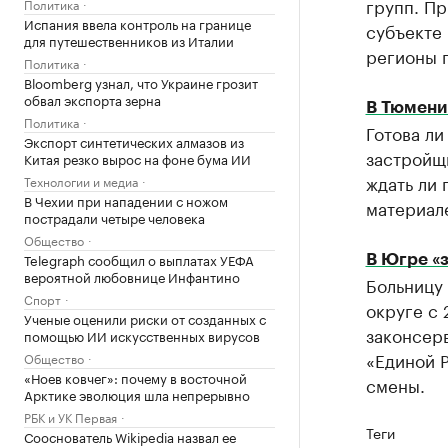
групп. Пр
Политика
Испания ввела контроль на границе
субъекте 
для путешественников из Италии
регионы 
Политика
Bloomberg узнал, что Украине грозит
обвал экспорта зерна
В Тюмени
Политика
Готова ли
Экспорт синтетических алмазов из
застройщи
Китая резко вырос на фоне бума ИИ
ждать ли 
Технологии и медиа
В Чехии при нападении с ножом
материал
пострадали четыре человека
Общество
Telegraph сообщил о выплатах УЕФА
В Югре «з
вероятной любовнице Инфантино
Больницу
Спорт
округе с 
Ученые оценили риски от созданных с
законсерв
помощью ИИ искусственных вирусов
«Единой Р
Общество
«Ноев ковчег»: почему в восточной
смены.
Арктике эволюция шла непрерывно
РБК и УК Первая
Теги
Сооснователь Wikipedia назвал ее