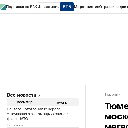
Подписка на РБК
Инвестиции
Мероприятия
Отрасли
Недви
РБК Life
Тренды
Визионеры
Национальные проекты
Город
Стиль
Кр
Конференции СПб
Спецпроекты
Проверка контрагентов
Политика
Тюмень
Все новости
Тюмень
Весь мир
Тюме
Пентагон отстранил генерала,
отвечавшего за помощь Украине и
моск
фланг НАТО
Политика
мега