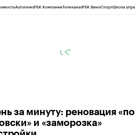
жимость
Autonews
РБК Компании
Телеканал
РБК Вино
Спорт
Школа упра
ипто
РБК Бизнес-среда
Дискуссионный клуб
Исследования
Кредитные 
Экономика
Бизнес
Технологии и медиа
Финансы
Рынок наличной валю
нь за минуту: реновация «по
овски» и «заморозка»
стройки