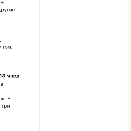
ом
другие
,
 том,
 13 млрд
 в
ок. В
 три