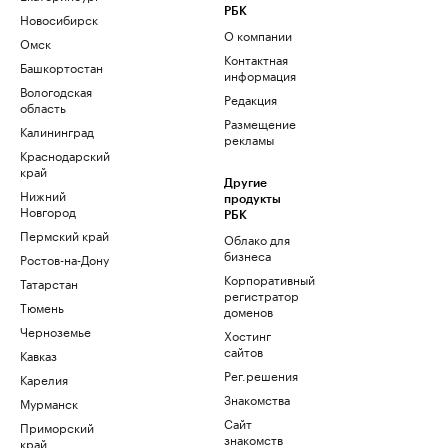
РБК
Новосибирск
О компании
Омск
Контактная
Башкортостан
информация
Вологодская
Редакция
область
Размещение
Калининград
рекламы
Краснодарский
край
Другие
Нижний
продукты
Новгород
РБК
Пермский край
Облако для
бизнеса
Ростов-на-Дону
Корпоративный
Татарстан
регистратор
Тюмень
доменов
Черноземье
Хостинг
сайтов
Кавказ
Рег.решения
Карелия
Знакомства
Мурманск
Сайт
Приморский
знакомств
край