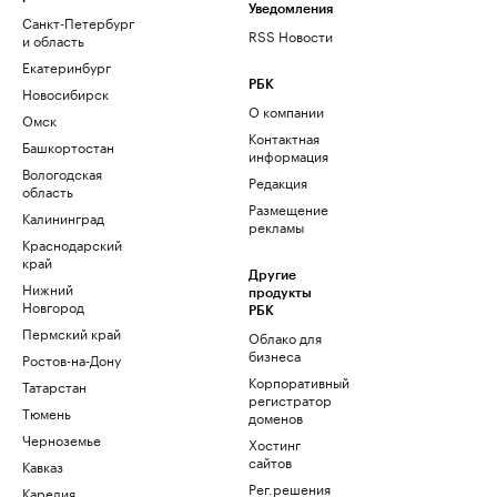
Уведомления
Санкт-Петербург
RSS Новости
и область
Екатеринбург
РБК
Новосибирск
О компании
Омск
Контактная
Башкортостан
информация
Вологодская
Редакция
область
Размещение
Калининград
рекламы
Краснодарский
край
Другие
Нижний
продукты
Новгород
РБК
Пермский край
Облако для
бизнеса
Ростов-на-Дону
Корпоративный
Татарстан
регистратор
Тюмень
доменов
Черноземье
Хостинг
сайтов
Кавказ
Рег.решения
Карелия