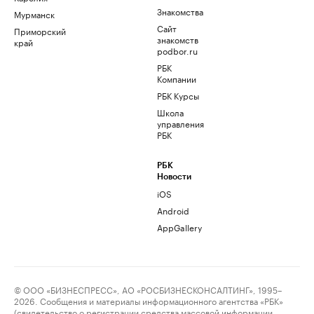
Знакомства
Мурманск
Сайт
Приморский
знакомств
край
podbor.ru
РБК
Компании
РБК Курсы
Школа
управления
РБК
РБК
Новости
iOS
Android
AppGallery
© ООО «БИЗНЕСПРЕСС», АО «РОСБИЗНЕСКОНСАЛТИНГ», 1995–
2026. Сообщения и материалы информационного агентства «РБК»
(свидетельство о регистрации средства массовой информации