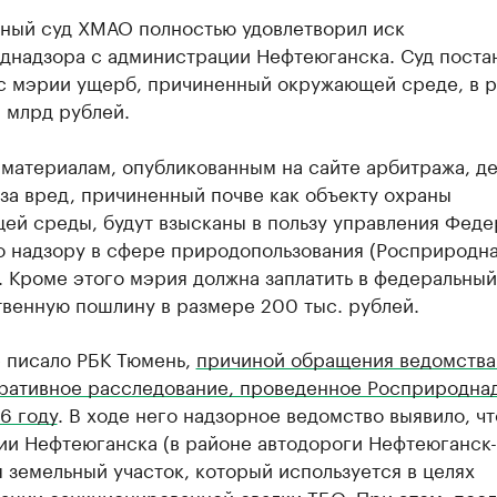
ный суд ХМАО полностью удовлетворил иск
днадзора с администрации Нефтеюганска. Суд поста
 с мэрии ущерб, причиненный окружающей среде, в 
 млрд рублей.
 материалам, опубликованным на сайте арбитража, д
за вред, причиненный почве как объекту охраны
ей среды, будут взысканы в пользу управления Феде
о надзору в сфере природопользования (Росприродна
. Кроме этого мэрия должна заплатить в федеральны
твенную пошлину в размере 200 тыс. рублей.
е писало РБК Тюмень,
причиной обращения ведомства
ративное расследование, проведенное Росприродна
6 году
. В ходе него надзорное ведомство выявило, чт
ии Нефтеюганска (в районе автодороги Нефтеюганск-
 земельный участок, который используется в целях
ации санкционированной свалки ТБО. При этом, пос