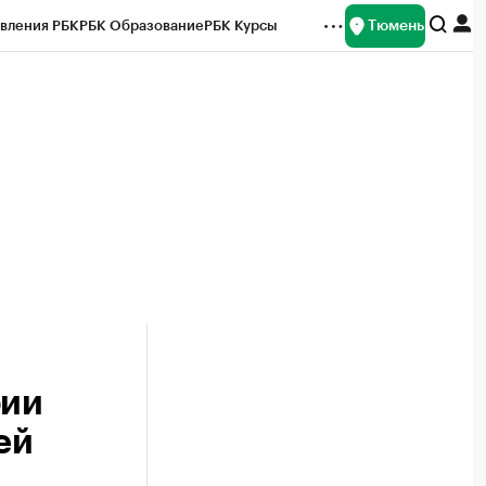
Тюмень
вления РБК
РБК Образование
РБК Курсы
рейтинги
Франшизы
Газета
Спецпроекты СПб
ты
рии
ей