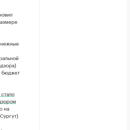
новил
размере
енежные
ральной
дзора)
й бюджет
 стало
дзором
о на
Сургут)
ле