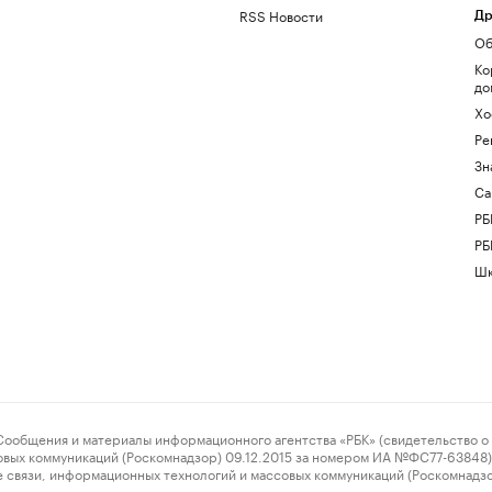
RSS Новости
Др
Об
Ко
до
Хо
Ре
Зн
Са
РБ
РБ
Шк
ения и материалы информационного агентства «РБК» (свидетельство о 
овых коммуникаций (Роскомнадзор) 09.12.2015 за номером ИА №ФС77-63848) 
 связи, информационных технологий и массовых коммуникаций (Роскомнадз