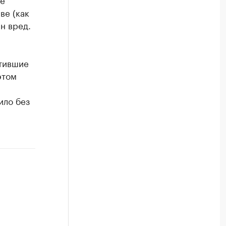
ве (как
н вред.
стившие
этом
ило без