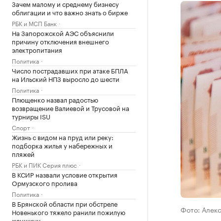
Зачем малому и среднему бизнесу
облигации и что важно знать о бирже
РБК и МСП Банк
На Запорожской АЭС объяснили
причину отключения внешнего
электропитания
Политика
Число пострадавших при атаке БПЛА
на Ильский НПЗ выросло до шести
Политика
Плющенко назвал радостью
возвращение Валиевой и Трусовой на
турниры ISU
Спорт
Жизнь с видом на пруд или реку:
подборка жилья у набережных и
пляжей
РБК и ПИК Серия плюс
В КСИР назвали условие открытия
Ормузского пролива
Политика
В Брянской области при обстреле
Фото: Алек
Новенького тяжело ранили пожилую
женщину