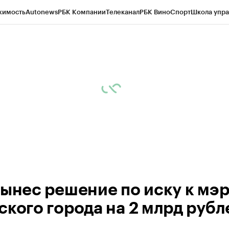
жимость
Autonews
РБК Компании
Телеканал
РБК Вино
Спорт
Школа упра
ипто
РБК Бизнес-среда
Дискуссионный клуб
Исследования
Кредитные 
Экономика
Бизнес
Технологии и медиа
Финансы
Рынок наличной валю
вынес решение по иску к мэ
ского города на 2 млрд рубл