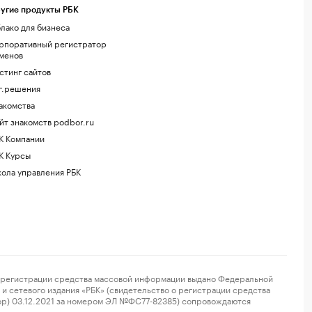
угие продукты РБК
лако для бизнеса
рпоративный регистратор
менов
стинг сайтов
г.решения
акомства
йт знакомств podbor.ru
К Компании
К Курсы
ола управления РБК
регистрации средства массовой информации выдано Федеральной
и сетевого издания «РБК» (свидетельство о регистрации средства
ор) 03.12.2021 за номером ЭЛ №ФС77-82385) сопровождаются