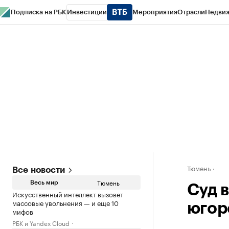
Подписка на РБК
Инвестиции
Мероприятия
Отрасли
Недви
РБК Life
Тренды
Визионеры
Национальные проекты
Город
Стиль
Кр
Конференции СПб
Спецпроекты
Проверка контрагентов
Политика
Тюмень
Все новости
Тюмень
Весь мир
Суд 
Искусственный интеллект вызовет
массовые увольнения — и еще 10
югор
мифов
РБК и Yandex Cloud