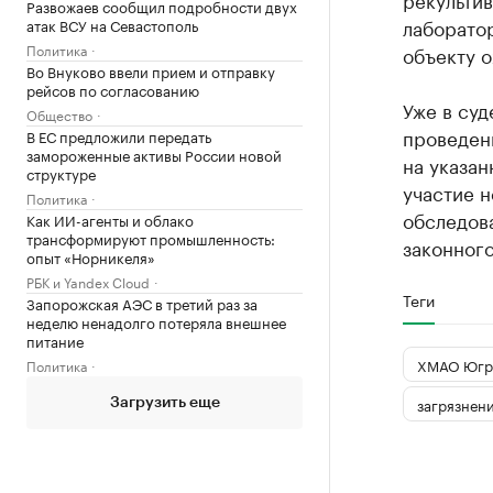
Развожаев сообщил подробности двух
лаборатор
атак ВСУ на Севастополь
Политика
объекту 
Во Внуково ввели прием и отправку
рейсов по согласованию
Уже в суд
Общество
проведен
В ЕС предложили передать
замороженные активы России новой
на указан
структуре
участие н
Политика
обследов
Как ИИ-агенты и облако
трансформируют промышленность:
законног
опыт «Норникеля»
РБК и Yandex Cloud
Теги
Запорожская АЭС в третий раз за
неделю ненадолго потеряла внешнее
питание
ХМАО Югр
Политика
загрязнен
Загрузить еще