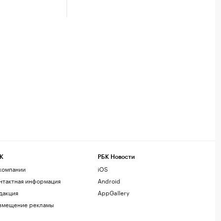
К
РБК Новости
компании
iOS
нтактная информация
Android
дакция
AppGallery
змещение рекламы