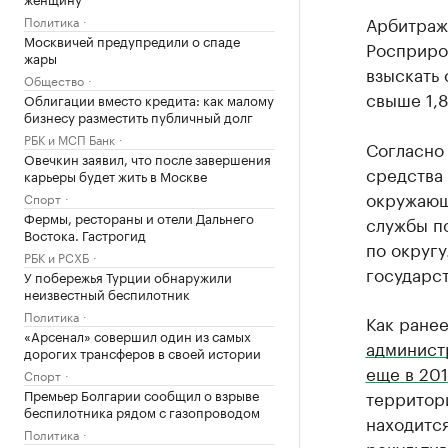
Арбитраж
Политика
Москвичей предупредили о спаде
Росприро
жары
взыскать
Общество
свыше 1,8
Облигации вместо кредита: как малому
бизнесу разместить публичный долг
РБК и МСП Банк
Согласно
Овечкин заявил, что после завершения
средства 
карьеры будет жить в Москве
окружающ
Спорт
Фермы, рестораны и отели Дальнего
службы п
Востока. Гастрогид
по округу
РБК и РСХБ
государс
У побережья Турции обнаружили
неизвестный беспилотник
Политика
Как ране
«Арсенал» совершил один из самых
админист
дорогих трансферов в своей истории
еще в 201
Спорт
Премьер Болгарии сообщил о взрыве
территор
беспилотника рядом с газопроводом
находится
Политика
рекультив