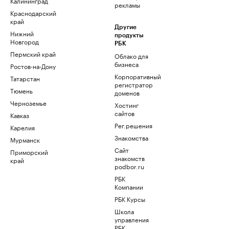
Калининград
рекламы
Краснодарский
край
Другие
Нижний
продукты
Новгород
РБК
Пермский край
Облако для
бизнеса
Ростов-на-Дону
Корпоративный
Татарстан
регистратор
Тюмень
доменов
Черноземье
Хостинг
сайтов
Кавказ
Рег.решения
Карелия
Знакомства
Мурманск
Сайт
Приморский
знакомств
край
podbor.ru
РБК
Компании
РБК Курсы
Школа
управления
РБК