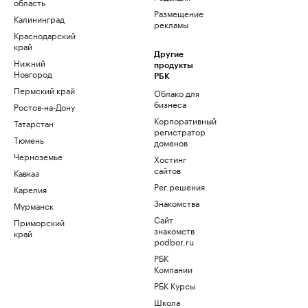
область
Размещение
Калининград
рекламы
Краснодарский
край
Другие
Нижний
продукты
Новгород
РБК
Пермский край
Облако для
бизнеса
Ростов-на-Дону
Корпоративный
Татарстан
регистратор
Тюмень
доменов
Черноземье
Хостинг
сайтов
Кавказ
Рег.решения
Карелия
Знакомства
Мурманск
Сайт
Приморский
знакомств
край
podbor.ru
РБК
Компании
РБК Курсы
Школа