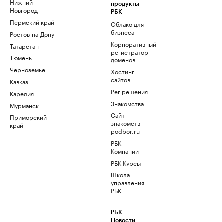
Нижний
продукты
Новгород
РБК
Пермский край
Облако для
бизнеса
Ростов-на-Дону
Корпоративный
Татарстан
регистратор
Тюмень
доменов
Черноземье
Хостинг
сайтов
Кавказ
Рег.решения
Карелия
Знакомства
Мурманск
Сайт
Приморский
знакомств
край
podbor.ru
РБК
Компании
РБК Курсы
Школа
управления
РБК
РБК
Новости