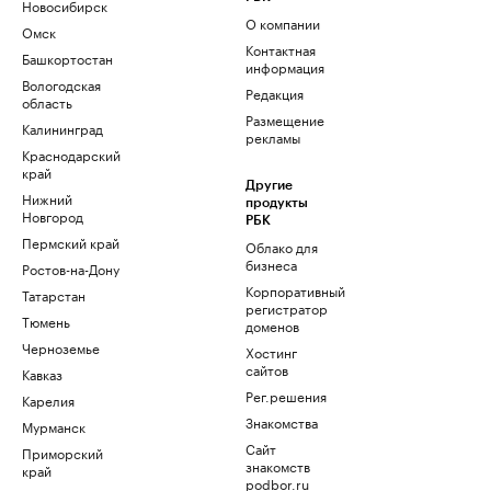
Новосибирск
О компании
Омск
Контактная
Башкортостан
информация
Вологодская
Редакция
область
Размещение
Калининград
рекламы
Краснодарский
край
Другие
Нижний
продукты
Новгород
РБК
Пермский край
Облако для
бизнеса
Ростов-на-Дону
Корпоративный
Татарстан
регистратор
Тюмень
доменов
Черноземье
Хостинг
сайтов
Кавказ
Рег.решения
Карелия
Знакомства
Мурманск
Сайт
Приморский
знакомств
край
podbor.ru