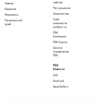
сайтов
Кавказ
Рег.решения
Карелия
Знакомства
Мурманск
Сайт
Приморский
знакомств
край
podbor.ru
РБК
Компании
РБК Курсы
Школа
управления
РБК
РБК
Новости
iOS
Android
AppGallery