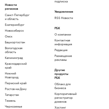
подписка
Новости
регионов
Уведомления
Санкт-Петербург
RSS Новости
и область
Екатеринбург
РБК
Новосибирск
О компании
Омск
Контактная
Башкортостан
информация
Вологодская
Редакция
область
Размещение
Калининград
рекламы
Краснодарский
край
Другие
Нижний
продукты
Новгород
РБК
Пермский край
Облако для
бизнеса
Ростов-на-Дону
Корпоративный
Татарстан
регистратор
Тюмень
доменов
Черноземье
Хостинг