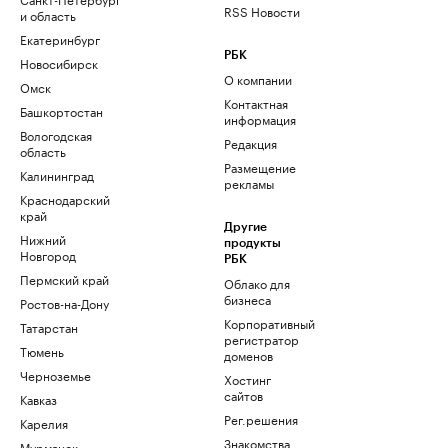
RSS Новости
и область
Екатеринбург
РБК
Новосибирск
О компании
Омск
Контактная
Башкортостан
информация
Вологодская
Редакция
область
Размещение
Калининград
рекламы
Краснодарский
край
Другие
Нижний
продукты
Новгород
РБК
Пермский край
Облако для
бизнеса
Ростов-на-Дону
Корпоративный
Татарстан
регистратор
Тюмень
доменов
Черноземье
Хостинг
сайтов
Кавказ
Рег.решения
Карелия
Знакомства
Мурманск