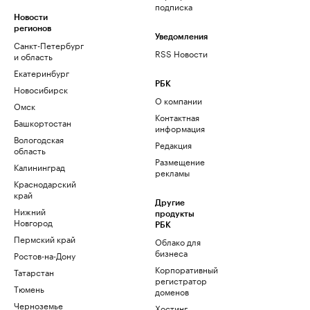
подписка
Новости
регионов
Уведомления
Санкт-Петербург
RSS Новости
и область
Екатеринбург
РБК
Новосибирск
О компании
Омск
Контактная
Башкортостан
информация
Вологодская
Редакция
область
Размещение
Калининград
рекламы
Краснодарский
край
Другие
Нижний
продукты
Новгород
РБК
Пермский край
Облако для
бизнеса
Ростов-на-Дону
Корпоративный
Татарстан
регистратор
Тюмень
доменов
Черноземье
Хостинг