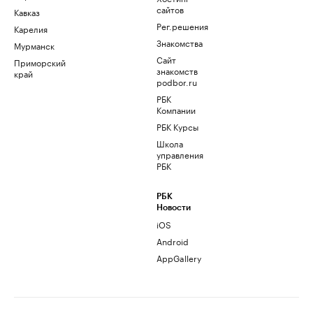
сайтов
Кавказ
Рег.решения
Карелия
Знакомства
Мурманск
Сайт
Приморский
знакомств
край
podbor.ru
РБК
Компании
РБК Курсы
Школа
управления
РБК
РБК
Новости
iOS
Android
AppGallery