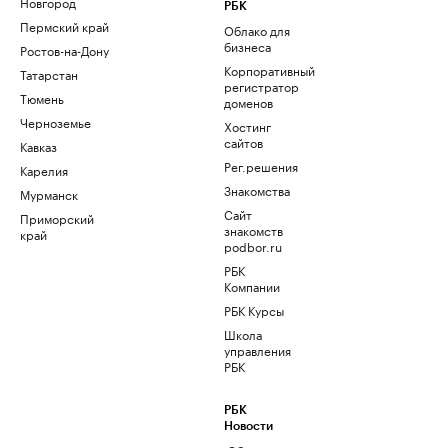
Новгород
РБК
Пермский край
Облако для
бизнеса
Ростов-на-Дону
Корпоративный
Татарстан
регистратор
Тюмень
доменов
Черноземье
Хостинг
сайтов
Кавказ
Рег.решения
Карелия
Знакомства
Мурманск
Сайт
Приморский
знакомств
край
podbor.ru
РБК
Компании
РБК Курсы
Школа
управления
РБК
РБК
Новости