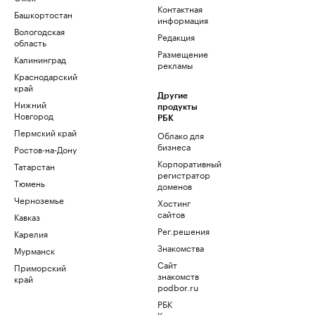
Контактная
Башкортостан
информация
Вологодская
Редакция
область
Размещение
Калининград
рекламы
Краснодарский
край
Другие
Нижний
продукты
Новгород
РБК
Пермский край
Облако для
бизнеса
Ростов-на-Дону
Корпоративный
Татарстан
регистратор
Тюмень
доменов
Черноземье
Хостинг
сайтов
Кавказ
Рег.решения
Карелия
Знакомства
Мурманск
Сайт
Приморский
знакомств
край
podbor.ru
РБК
Компании