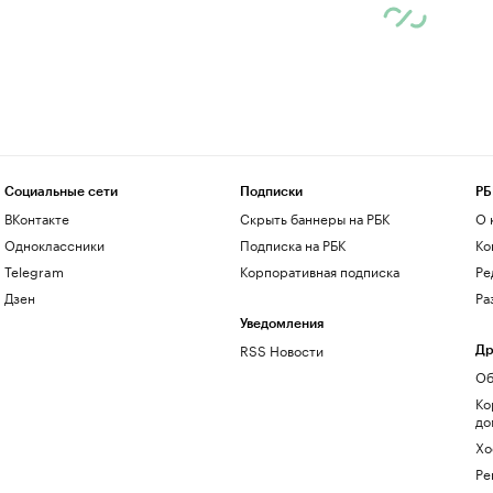
Социальные сети
Подписки
РБ
ВКонтакте
Скрыть баннеры на РБК
О 
Одноклассники
Подписка на РБК
Ко
Telegram
Корпоративная подписка
Ре
Дзен
Ра
Уведомления
RSS Новости
Др
Об
Ко
до
Хо
Ре