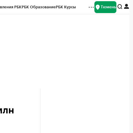
Тюмень
вления РБК
РБК Образование
РБК Курсы
рейтинги
Франшизы
Газета
Спецпроекты СПб
ты
млн