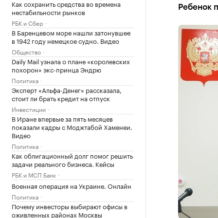
Как сохранить средства во времена
Ребенок п
нестабильности рынков
РБК и Сбер
В Баренцевом море нашли затонувшее
в 1942 году немецкое судно. Видео
Общество
Daily Mail узнала о плане «королевских
похорон» экс-принца Эндрю
Политика
Эксперт «Альфа-Денег» рассказала,
стоит ли брать кредит на отпуск
Инвестиции
В Иране впервые за пять месяцев
показали кадры с Моджтабой Хаменеи.
Видео
Политика
Как облигационный долг помог решить
задачи реального бизнеса. Кейсы
РБК и МСП Банк
Военная операция на Украине. Онлайн
Политика
Почему инвесторы выбирают офисы в
оживленных районах Москвы