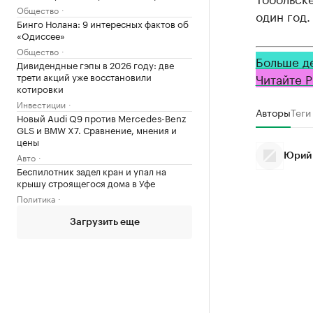
Общество
один год.
Бинго Нолана: 9 интересных фактов об
«Одиссее»
Общество
Больше д
Дивидендные гэпы в 2026 году: две
трети акций уже восстановили
Читайте Р
котировки
Инвестиции
Авторы
Теги
Новый Audi Q9 против Mercedes-Benz
GLS и BMW X7. Сравнение, мнения и
цены
Авто
Юрий
Беспилотник задел кран и упал на
крышу строящегося дома в Уфе
Политика
Загрузить еще