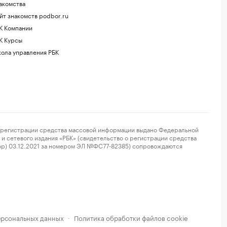
акомства
йт знакомств podbor.ru
К Компании
К Курсы
ола управления РБК
регистрации средства массовой информации выдано Федеральной
и сетевого издания «РБК» (свидетельство о регистрации средства
ор) 03.12.2021 за номером ЭЛ №ФС77-82385) сопровождаются
ерсональных данных
Политика обработки файлов cookie
·