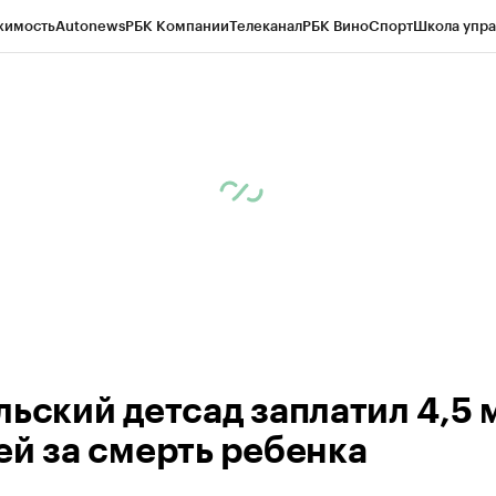
жимость
Autonews
РБК Компании
Телеканал
РБК Вино
Спорт
Школа упра
ипто
РБК Бизнес-среда
Дискуссионный клуб
Исследования
Кредитные 
Экономика
Бизнес
Технологии и медиа
Финансы
Рынок наличной валю
льский детсад заплатил 4,5 
ей за смерть ребенка