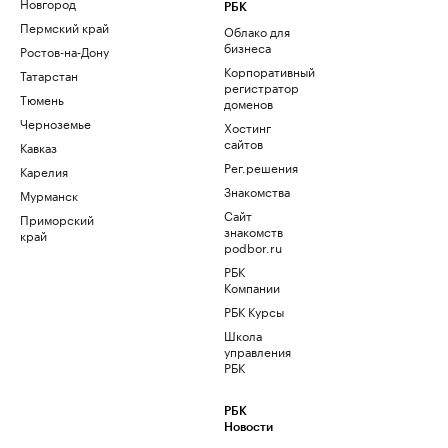
Новгород
РБК
Пермский край
Облако для
бизнеса
Ростов-на-Дону
Корпоративный
Татарстан
регистратор
Тюмень
доменов
Черноземье
Хостинг
сайтов
Кавказ
Рег.решения
Карелия
Знакомства
Мурманск
Сайт
Приморский
знакомств
край
podbor.ru
РБК
Компании
РБК Курсы
Школа
управления
РБК
РБК
Новости