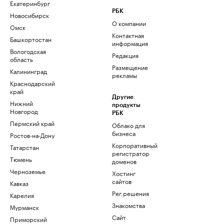
Екатеринбург
РБК
Новосибирск
О компании
Омск
Контактная
Башкортостан
информация
Вологодская
Редакция
область
Размещение
Калининград
рекламы
Краснодарский
край
Другие
Нижний
продукты
Новгород
РБК
Пермский край
Облако для
бизнеса
Ростов-на-Дону
Корпоративный
Татарстан
регистратор
Тюмень
доменов
Черноземье
Хостинг
сайтов
Кавказ
Рег.решения
Карелия
Знакомства
Мурманск
Сайт
Приморский