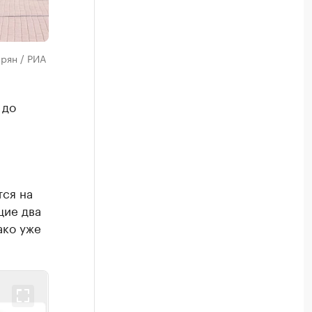
рян / РИА
 до
тся на
щие два
ако уже