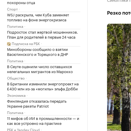
похороны отца
Спорт
Резко по
WSJ раскрыла, чем Куба заменяет
топливо на фоне энергокризиса
Политика
Подросток стал жертвой мошенников.
План для родителей в первые 24 часа
Подписка на РБК
Минобороны сообщило о взятии
Васютинского и Торецкого в ДНР
Политика
В Сеуте оценили число оставшихся
нелегальных мигрантов из Марокко
Общество
В Британии изменили энергопроект на
£430 млн из-за «могилы» эльфа Добби
Экономика
Финляндия отказалась передать
Украине ракеты Patriot
Политика
11 мифов об ИИ в промышленности — и
как все устроено на практике
РБК и Yandex Cloud