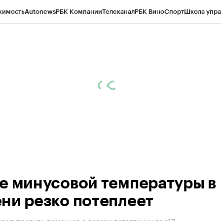
жимость
Autonews
РБК Компании
Телеканал
РБК Вино
Спорт
Школа упра
ипто
РБК Бизнес-среда
Дискуссионный клуб
Исследования
Кредитные 
Экономика
Бизнес
Технологии и медиа
Финансы
Рынок наличной валю
е минусовой температуры в
ни резко потеплеет
предупредили тюменцев о резком потеплении до +17