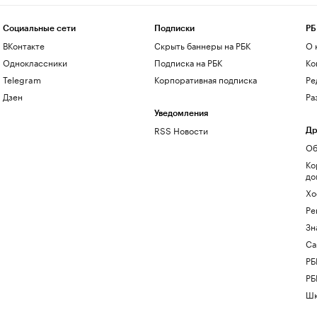
Социальные сети
Подписки
РБ
ВКонтакте
Скрыть баннеры на РБК
О 
Одноклассники
Подписка на РБК
Ко
Telegram
Корпоративная подписка
Ре
Дзен
Ра
Уведомления
RSS Новости
Др
Об
Ко
до
Хо
Ре
Зн
Са
РБ
РБ
Шк