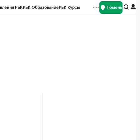
Тюмень
вления РБК
РБК Образование
РБК Курсы
рейтинги
Франшизы
Газета
Спецпроекты СПб
ты