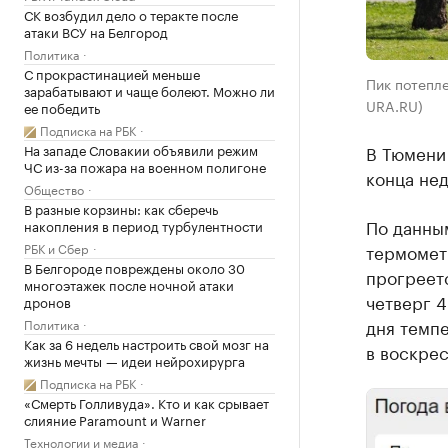
СК возбудил дело о теракте после
атаки ВСУ на Белгород
Политика
С прокрастинацией меньше
Пик потепле
зарабатывают и чаще болеют. Можно ли
URA.RU)
ее победить
Подписка на РБК
На западе Словакии объявили режим
В Тюмени
ЧС из-за пожара на военном полигоне
конца нед
Общество
В разные корзины: как сберечь
По данны
накопления в период турбулентности
РБК и Сбер
термометр
В Белгороде повреждены около 30
прогреетс
многоэтажек после ночной атаки
четверг 4
дронов
дня темпе
Политика
Как за 6 недель настроить свой мозг на
в воскрес
жизнь мечты — идеи нейрохирурга
Подписка на РБК
«Смерть Голливуда». Кто и как срывает
слияние Paramount и Warner
Технологии и медиа