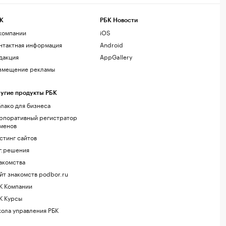
К
РБК Новости
компании
iOS
нтактная информация
Android
дакция
AppGallery
змещение рекламы
угие продукты РБК
лако для бизнеса
рпоративный регистратор
менов
стинг сайтов
г.решения
акомства
йт знакомств podbor.ru
К Компании
К Курсы
ола управления РБК