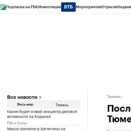
Подписка на РБК
Инвестиции
Мероприятия
Отрасли
Недви
РБК Life
Тренды
Визионеры
Национальные проекты
Город
Стиль
Кр
Конференции СПб
Спецпроекты
Проверка контрагентов
Политика
Тюмень
Все новости
Тюмень
Весь мир
Посл
Каким будет новый эпицентр деловой
активности на Ходынке
Тюме
РБК и Stone
Месси прилетел в Аргентину на
Синоптики 