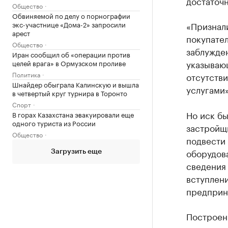
достаточ
Общество
Обвиняемой по делу о порнографии
экс-участнице «Дома-2» запросили
«Признал
арест
покупате
Общество
заблужден
Иран сообщил об «операции против
указываю
целей врага» в Ормузском проливе
Политика
отсутств
Шнайдер обыграла Калинскую и вышла
услугами»
в четвертый круг турнира в Торонто
Спорт
Но иск бы
В горах Казахстана эвакуировали еще
одного туриста из России
застройщи
Общество
подвести
оборудова
Загрузить еще
сведения 
вступлени
предприни
Построен