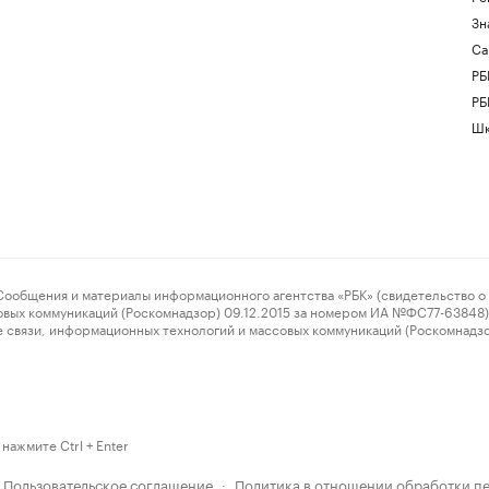
Зн
Са
РБ
РБ
Шк
ения и материалы информационного агентства «РБК» (свидетельство о 
овых коммуникаций (Роскомнадзор) 09.12.2015 за номером ИА №ФС77-63848) 
 связи, информационных технологий и массовых коммуникаций (Роскомнадз
нажмите Ctrl + Enter
Пользовательское соглашение
Политика в отношении обработки п
·