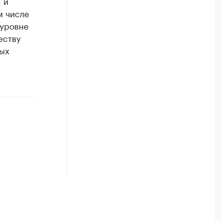
 и
м числе
 уровне
еству
ых