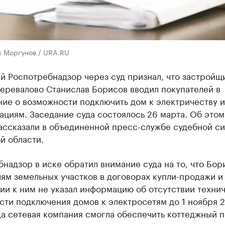
с Моргунов / URA.RU
й Роспотребнадзор через суд признал, что застройщ
еревалово Станислав Борисов вводил покупателей в
ие о возможности подключить дом к электричеству 
циям. Заседание суда состоялось 26 марта. Об этом
ассказали в объединенной пресс-службе судебной с
й области.
надзор в иске обратил внимание суда на то, что Бор
ям земельных участков в договорах купли-продажи и
ии к ним не указал информацию об отсутствии техни
сти подключения домов к электросетям до 1 ноября 
да сетевая компания смогла обеспечить коттеджный 