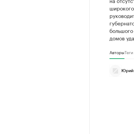
на отсутс
широкого
руководи
губернат
большого
домов уда
Авторы
Теги
Юрий