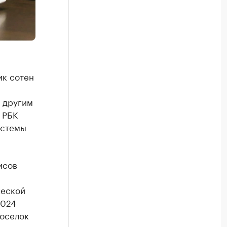
ик сотен
и другим
 РБК
истемы
исов
ческой
2024
поселок