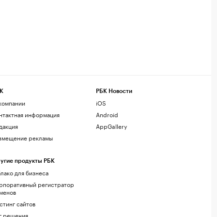
К
РБК Новости
компании
iOS
нтактная информация
Android
дакция
AppGallery
змещение рекламы
угие продукты РБК
лако для бизнеса
рпоративный регистратор
менов
стинг сайтов
г.решения