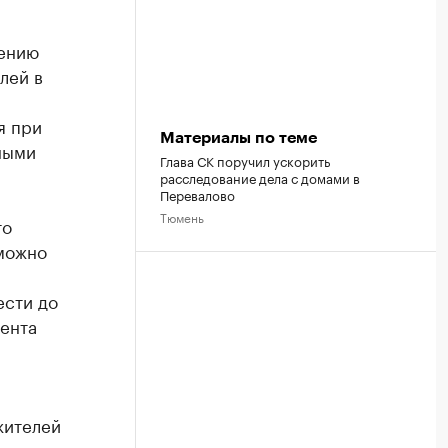
лению
лей в
я при
Материалы по теме
ными
Глава СК поручил ускорить
расследование дела с домами в
Перевалово
Тюмень
то
зможно
ести до
ента
жителей