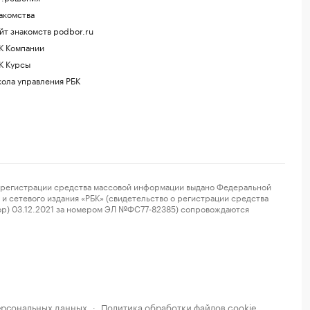
акомства
йт знакомств podbor.ru
К Компании
К Курсы
ола управления РБК
регистрации средства массовой информации выдано Федеральной
и сетевого издания «РБК» (свидетельство о регистрации средства
ор) 03.12.2021 за номером ЭЛ №ФС77-82385) сопровождаются
ерсональных данных
Политика обработки файлов cookie
·