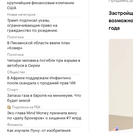
крупнейшие финансовые компании
США
Застройщи
Новая категория
Трамп подписал указы,
возможно
ограничивающие право на
года
гражданство по рождению
Политика
В Пензенской области ввели план
«Ковер»
Политика
Четыре человека погибли при взрыве в
автобусе в Сирии
Общество
В Африке поддержали Инфантино
после скандала с продажей прав ЧМ
Спорт
Запасы газа в Европе на минимуме. Что
будет зимой
Подписка на РБК
Экс-глава Mind Money признала вину
по «делу брокеров» о хищении ₽7 млрд
Финансы
Как изучали Луну: от изобретения