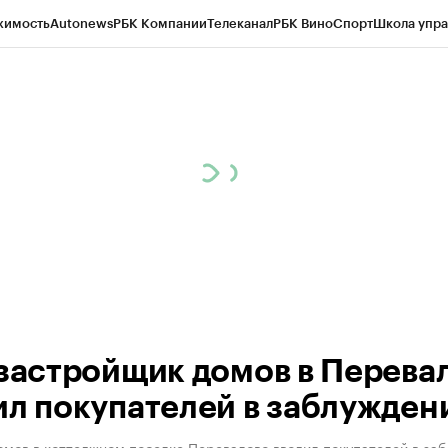
жимость
Autonews
РБК Компании
Телеканал
РБК Вино
Спорт
Школа упра
ипто
РБК Бизнес-среда
Дискуссионный клуб
Исследования
Кредитные 
Экономика
Бизнес
Технологии и медиа
Финансы
Рынок наличной валю
 застройщик домов в Перева
ил покупателей в заблужден
омов в коттеджном поселке Перевалово вводил покупателей в за