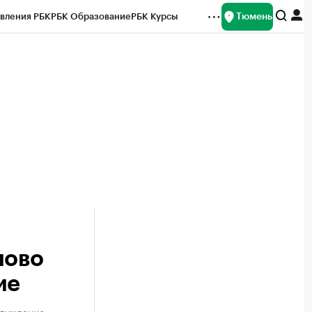
Тюмень
вления РБК
РБК Образование
РБК Курсы
рейтинги
Франшизы
Газета
Спецпроекты СПб
ты
лово
ие
блуждение