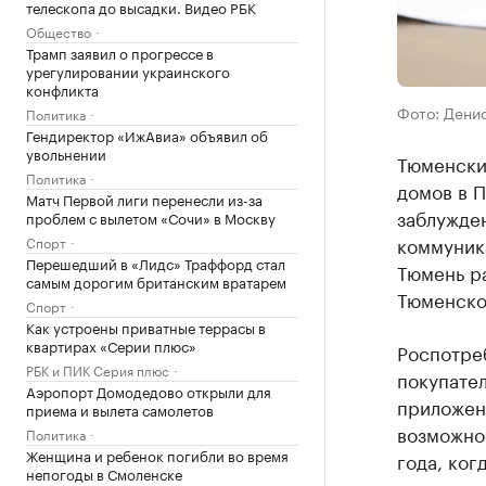
телескопа до высадки. Видео РБК
Общество
Трамп заявил о прогрессе в
урегулировании украинского
конфликта
Фото: Дени
Политика
Гендиректор «ИжАвиа» объявил об
увольнении
Тюменски
Политика
домов в П
Матч Первой лиги перенесли из-за
заблужден
проблем с вылетом «Сочи» в Москву
коммуника
Спорт
Перешедший в «Лидс» Траффорд стал
Тюмень р
самым дорогим британским вратарем
Тюменско
Спорт
Как устроены приватные террасы в
квартирах «Серии плюс»
Роспотреб
РБК и ПИК Серия плюс
покупател
Аэропорт Домодедово открыли для
приложен
приема и вылета самолетов
возможно
Политика
Женщина и ребенок погибли во время
года, ког
непогоды в Смоленске