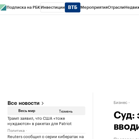
Подписка на РБК
Инвестиции
Мероприятия
Отрасли
Недви
РБК Life
Тренды
Визионеры
Национальные проекты
Город
Стиль
Кр
Конференции СПб
Спецпроекты
Проверка контрагентов
Политика
Бизнес
Все новости
Тюмень
Весь мир
Суд:
Трамп заявил, что США «тоже
нуждаются» в ракетах для Patriot
ввод
Политика
Reuters сообщил о серии кибератак на
Продавец д