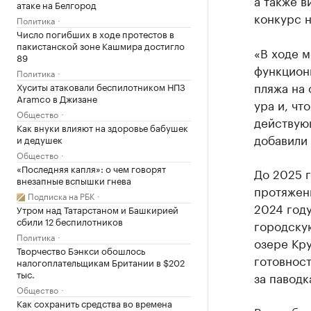
а также в
атаке на Белгород
конкурс н
Политика
Число погибших в ходе протестов в
пакистанской зоне Кашмира достигло
«В ходе 
89
функцион
Политика
пляжа на 
Хуситы атаковали беспилотником НПЗ
Aramco в Джизане
ура и, чт
Общество
действую
Как внуки влияют на здоровье бабушек
добавили 
и дедушек
Общество
«Последняя капля»: о чем говорят
До 2025 г
внезапные вспышки гнева
протяжени
Подписка на РБК
2024 год
Утром над Татарстаном и Башкирией
сбили 12 беспилотников
городскую
Политика
озере Кру
Творчество Бэнкси обошлось
готовност
налогоплательщикам Британии в $202
тыс.
за паводк
Общество
Как сохранить средства во времена