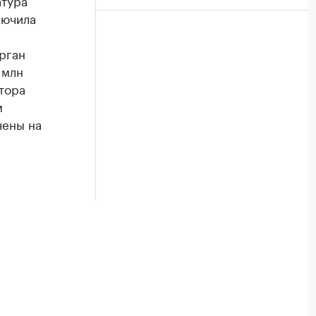
атура
лючила
рган
 млн
тора
м
чены на