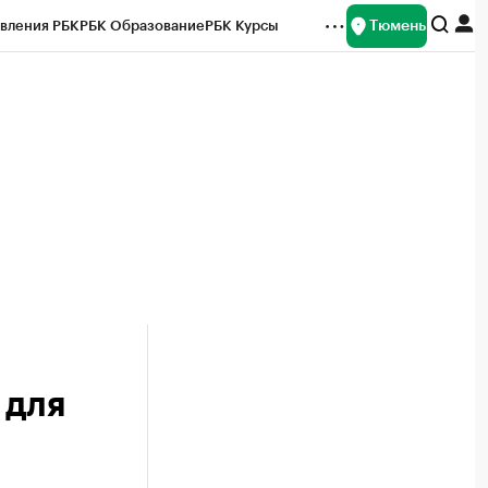
Тюмень
вления РБК
РБК Образование
РБК Курсы
рейтинги
Франшизы
Газета
Спецпроекты СПб
ты
 для