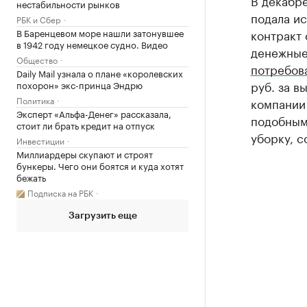
В декабре
нестабильности рынков
подала ис
РБК и Сбер
В Баренцевом море нашли затонувшее
контракт
в 1942 году немецкое судно. Видео
денежные
Общество
потребов
Daily Mail узнала о плане «королевских
руб. за в
похорон» экс-принца Эндрю
Политика
компании
Эксперт «Альфа-Денег» рассказала,
подобным
стоит ли брать кредит на отпуск
уборку, с
Инвестиции
Миллиардеры скупают и строят
бункеры. Чего они боятся и куда хотят
бежать
Подписка на РБК
Загрузить еще