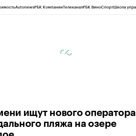
жимость
Autonews
РБК Компании
Телеканал
РБК Вино
Спорт
Школа упра
ипто
РБК Бизнес-среда
Дискуссионный клуб
Исследования
Кредитные 
Экономика
Бизнес
Технологии и медиа
Финансы
Рынок наличной валю
мени ищут нового оператора
дального пляжа на озере
лое