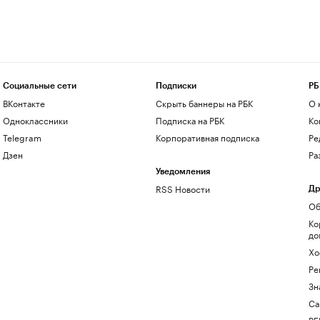
Социальные сети
Подписки
РБ
ВКонтакте
Скрыть баннеры на РБК
О 
Одноклассники
Подписка на РБК
Ко
Telegram
Корпоративная подписка
Ре
Дзен
Ра
Уведомления
RSS Новости
Др
Об
Ко
до
Хо
Ре
Зн
Са
РБ