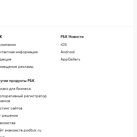
К
РБК Новости
компании
iOS
нтактная информация
Android
дакция
AppGallery
змещение рекламы
угие продукты РБК
лако для бизнеса
рпоративный регистратор
менов
стинг сайтов
г.решения
акомства
йт знакомств podbor.ru
К Компании