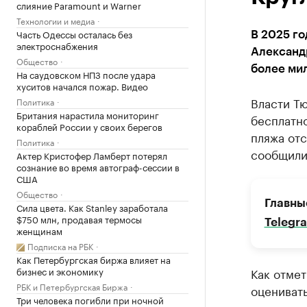
слияние Paramount и Warner
Технологии и медиа
Часть Одессы осталась без
В 2025 г
электроснабжения
Александр
Общество
более ми
На саудовском НПЗ после удара
хуситов начался пожар. Видео
Власти Т
Политика
Британия нарастила мониторинг
бесплатно
кораблей России у своих берегов
пляжа отс
Политика
сообщили
Актер Кристофер Ламберт потерял
сознание во время автограф-сессии в
США
Общество
Главны
Сила цвета. Как Stanley заработала
$750 млн, продавая термосы
Telegr
женщинам
Подписка на РБК
Как Петербургская биржа влияет на
бизнес и экономику
Как отмет
РБК и Петербургская Биржа
оцениват
Три человека погибли при ночной