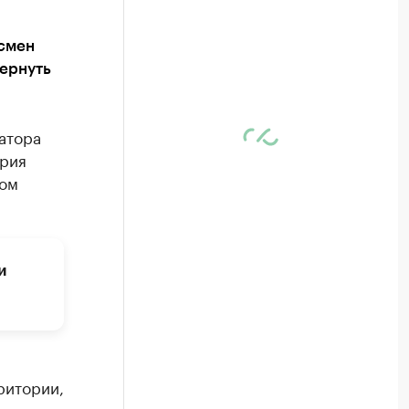
есмен
вернуть
атора
ория
том
и
ритории,