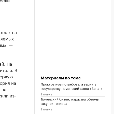
 если
отал» на
ляемых
ям», —
ей. На
ители. В
первую
Материалы по теме
ория на
Прокуратура потребовала вернуть
государству тюменский завод «Бенат»
 на
Тюмень
сили
из-
Тюменский бизнес нарастил объемы
закупок топлива
Тюмень