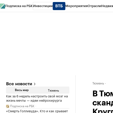
Подписка на РБК
Инвестиции
Мероприятия
Отрасли
Недви
РБК Life
Тренды
Визионеры
Национальные проекты
Город
Стиль
Кр
Конференции СПб
Спецпроекты
Проверка контрагентов
Политика
Тюмень
Все новости
Тюмень
Весь мир
В Тю
Как за 6 недель настроить свой мозг на
жизнь мечты — идеи нейрохирурга
скан
Подписка на РБК
«Смерть Голливуда». Кто и как срывает
Круг