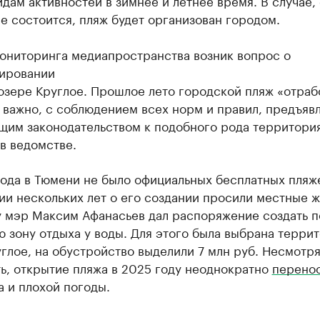
идам активностей в зимнее и летнее время. В случае,
е состоится, пляж будет организован городом.
мониторинга медиапространства возник вопрос о
ировании
озере Круглое. Прошлое лето городской пляж «отраб
о важно, с соблюдением всех норм и правил, предъяв
щим законодательством к подобного рода территори
в ведомстве.
ода в Тюмени не было официальных бесплатных пляж
и нескольких лет о его создании просили местные ж
у мэр Максим Афанасьев дал распоряжение создать 
 зону отдыха у воды. Для этого была выбрана террит
глое, на обустройство выделили 7 млн руб. Несмотря
ь, открытие пляжа в 2025 году неоднократно
перено
а и плохой погоды.