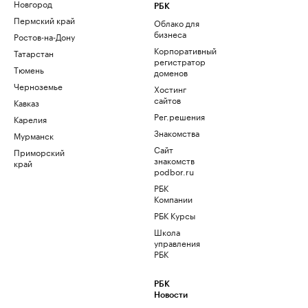
Новгород
РБК
Пермский край
Облако для
бизнеса
Ростов-на-Дону
Корпоративный
Татарстан
регистратор
Тюмень
доменов
Черноземье
Хостинг
сайтов
Кавказ
Рег.решения
Карелия
Знакомства
Мурманск
Сайт
Приморский
знакомств
край
podbor.ru
РБК
Компании
РБК Курсы
Школа
управления
РБК
РБК
Новости