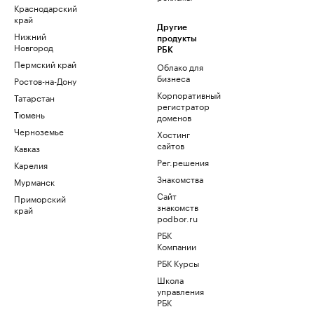
Краснодарский
край
Другие
Нижний
продукты
Новгород
РБК
Пермский край
Облако для
бизнеса
Ростов-на-Дону
Корпоративный
Татарстан
регистратор
Тюмень
доменов
Черноземье
Хостинг
сайтов
Кавказ
Рег.решения
Карелия
Знакомства
Мурманск
Сайт
Приморский
знакомств
край
podbor.ru
РБК
Компании
РБК Курсы
Школа
управления
РБК