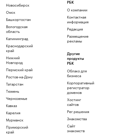
РБК
Новосибирск
О компании
Омск
Контактная
Башкортостан
информация
Вологодская
Редакция
область
Размещение
Калининград
рекламы
Краснодарский
край
Другие
Нижний
продукты
Новгород
РБК
Пермский край
Облако для
бизнеса
Ростов-на-Дону
Корпоративный
Татарстан
регистратор
Тюмень
доменов
Черноземье
Хостинг
сайтов
Кавказ
Рег.решения
Карелия
Знакомства
Мурманск
Сайт
Приморский
знакомств
край