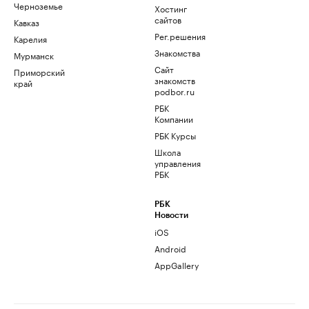
Черноземье
Хостинг
сайтов
Кавказ
Рег.решения
Карелия
Знакомства
Мурманск
Сайт
Приморский
знакомств
край
podbor.ru
РБК
Компании
РБК Курсы
Школа
управления
РБК
РБК
Новости
iOS
Android
AppGallery