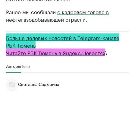
Ранее мы сообщали
о кадровом голоде в
нефтегазодобывающей отрасли
.
Больше деловых новостей в Telegram-канале
РБК Тюмень
Читайте РБК Тюмень в Яндекс.Новостях
\
Авторы
Теги
Светлана Садырина