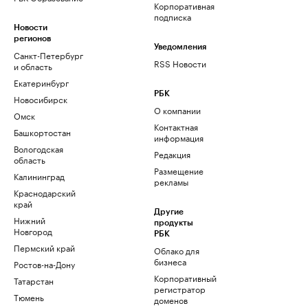
Корпоративная
подписка
Новости
регионов
Уведомления
Санкт-Петербург
RSS Новости
и область
Екатеринбург
РБК
Новосибирск
О компании
Омск
Контактная
Башкортостан
информация
Вологодская
Редакция
область
Размещение
Калининград
рекламы
Краснодарский
край
Другие
Нижний
продукты
Новгород
РБК
Пермский край
Облако для
бизнеса
Ростов-на-Дону
Корпоративный
Татарстан
регистратор
Тюмень
доменов