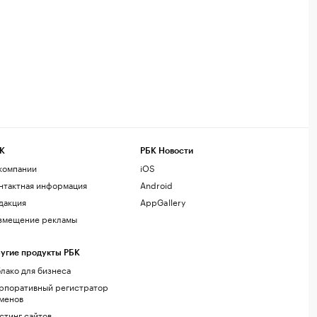
К
РБК Новости
компании
iOS
нтактная информация
Android
дакция
AppGallery
змещение рекламы
угие продукты РБК
лако для бизнеса
рпоративный регистратор
менов
стинг сайтов