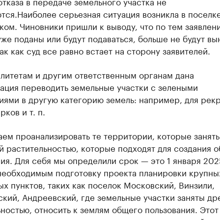
тказа в передаче земельного участка не
тся.Наиболее серьезная ситуация возникла в поселк
ом. Чиновники пришли к выводу, что по тем заявлен
же поданы или будут подаваться, больше не будут вы
так как суд все равно встает на сторону заявителей.
литетам и другим ответственным органам дана
ация переводить земельные участки с зелеными
ями в другую категорию земель: например, для рек
рков и т. п.
аем проанализировать те территории, которые занят
й растительностью, которые подходят для создания 
ия. Для себя мы определили срок — это 1 января 202
необходимым подготовку проекта планировки крупны
х пунктов, таких как поселок Московский, Винзили,
кий, Андреевский, где земельные участки заняты др
ностью, относить к землям общего пользования. Это