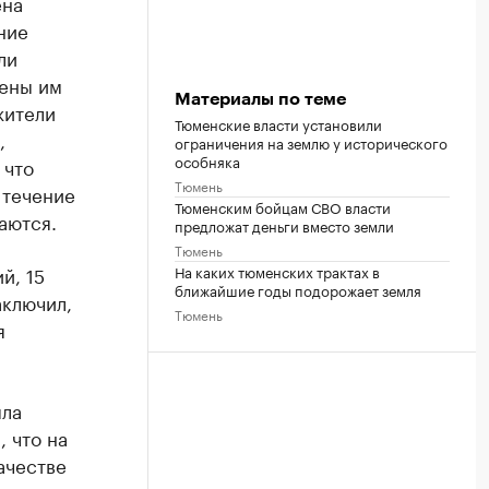
ена
ние
ли
лены им
Материалы по теме
жители
Тюменские власти установили
,
ограничения на землю у исторического
особняка
 что
Тюмень
 течение
Тюменским бойцам СВО власти
аются.
предложат деньги вместо земли
Тюмень
й, 15
На каких тюменских трактах в
ближайшие годы подорожает земля
аключил,
Тюмень
я
ыла
 что на
ачестве