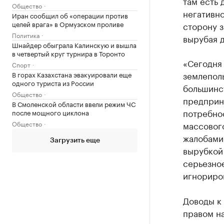
там есть 
Общество
негативно
Иран сообщил об «операции против
целей врага» в Ормузском проливе
сторону з
Политика
вырубая д
Шнайдер обыграла Калинскую и вышла
в четвертый круг турнира в Торонто
«Сегодня 
Спорт
землеполь
В горах Казахстана эвакуировали еще
одного туриста из России
большинст
Общество
предприни
В Смоленской области ввели режим ЧС
потребнос
после мощного циклона
Общество
массовог
жалобами
Загрузить еще
вырубкой 
серьезное
игнориров
Доводы к 
правом на