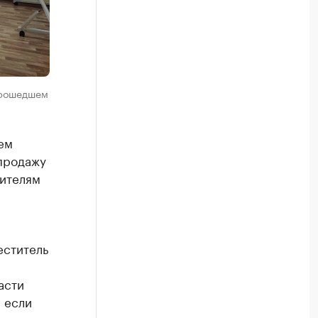
прошедшем
ем
продажу
вителям
еститель
асти
 если