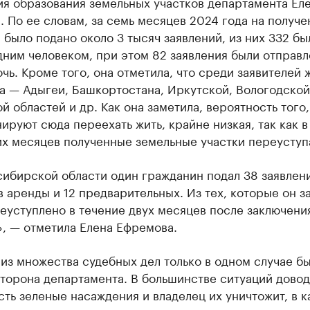
ия образования земельных участков департамента Ел
 По ее словам, за семь месяцев 2024 года на получе
 было подано около 3 тысяч заявлений, из них 332 бы
дним человеком, при этом 82 заявления были отправ
очь. Кроме того, она отметила, что среди заявителей 
а — Адыгеи, Башкортостана, Иркутской, Вологодской
й областей и др. Как она заметила, вероятность того,
ируют сюда переехать жить, крайне низкая, так как в
их месяцев полученные земельные участки переуступ
ибирской области один гражданин подал 38 заявлени
 аренды и 12 предварительных. Из тех, которые он з
еуступлено в течение двух месяцев после заключени
, — отметила Елена Ефремова.
из множества судебных дел только в одном случае б
торона департамента. В большинстве ситуаций довод,
сть зеленые насаждения и владелец их уничтожит, в к