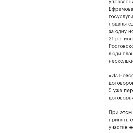
управлен
Ефремова.
госуслуги
поданы о
за одну н
21 регион
Ростовско
люди план
нескольк
«Из Новос
договоров
5 уже пер
договора»
При этом 
принята с
участке е