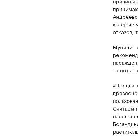
причины о
принимаю
Андреевск
которые у
отказов, 
Муниципа
рекоменд
насаждени
то есть па
«Предлаг
древесно
пользован
Считаем 
населенны
Богандинс
раститель