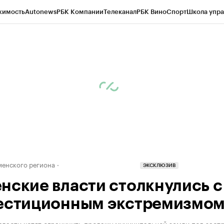
жимость
Autonews
РБК Компании
Телеканал
РБК Вино
Спорт
Школа упра
ипто
РБК Бизнес-среда
Дискуссионный клуб
Исследования
Кредитные 
Экономика
Бизнес
Технологии и медиа
Финансы
Рынок наличной валю
енского региона
ЭКСКЛЮЗИВ
нские власти столкнулись с
естиционным экстремизмом
ласти хотят ограничить продажу муниципальной земли под заст