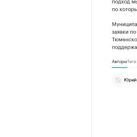
подход мы
по которы
Муниципал
заявки по
Тюменско
поддержа
Авторы
Теги
Юрий