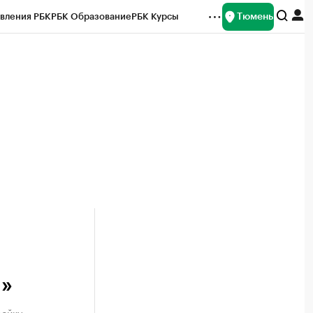
Тюмень
вления РБК
РБК Образование
РБК Курсы
рейтинги
Франшизы
Газета
Спецпроекты СПб
ты
»
ройку