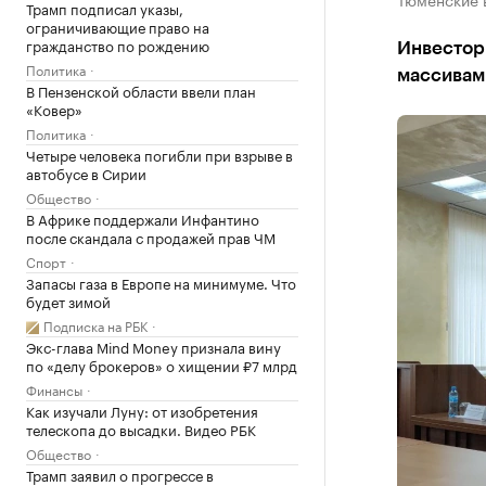
Трамп подписал указы,
ограничивающие право на
гражданство по рождению
Инвестор
Политика
массивам
В Пензенской области ввели план
«Ковер»
Политика
Четыре человека погибли при взрыве в
автобусе в Сирии
Общество
В Африке поддержали Инфантино
после скандала с продажей прав ЧМ
Спорт
Запасы газа в Европе на минимуме. Что
будет зимой
Подписка на РБК
Экс-глава Mind Money признала вину
по «делу брокеров» о хищении ₽7 млрд
Финансы
Как изучали Луну: от изобретения
телескопа до высадки. Видео РБК
Общество
Трамп заявил о прогрессе в