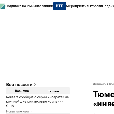
Подписка на РБК
Инвестиции
Мероприятия
Отрасли
Недви
РБК Life
Тренды
Визионеры
Национальные проекты
Город
Стиль
Кр
Конференции СПб
Спецпроекты
Проверка контрагентов
Политика
Финансы Тюм
Все новости
Тюмень
Весь мир
Тюме
Reuters сообщил о серии кибератак на
крупнейшие финансовые компании
«инв
США
Новая категория
Тюменские в