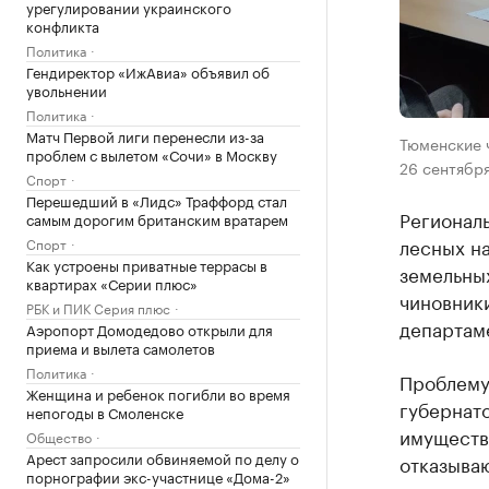
урегулировании украинского
конфликта
Политика
Гендиректор «ИжАвиа» объявил об
увольнении
Политика
Матч Первой лиги перенесли из-за
Тюменские 
проблем с вылетом «Сочи» в Москву
26 сентябр
Спорт
Перешедший в «Лидс» Траффорд стал
Регионал
самым дорогим британским вратарем
лесных н
Спорт
Как устроены приватные террасы в
земельных
квартирах «Серии плюс»
чиновник
РБК и ПИК Серия плюс
департам
Аэропорт Домодедово открыли для
приема и вылета самолетов
Политика
Проблему,
Женщина и ребенок погибли во время
губернат
непогоды в Смоленске
имуществ
Общество
Арест запросили обвиняемой по делу о
отказываю
порнографии экс-участнице «Дома-2»