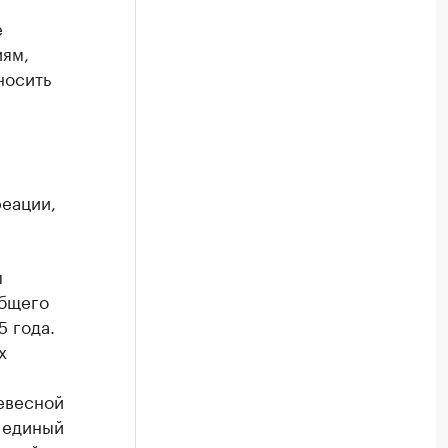
е
иям,
носить
реации,
ы
общего
5 года.
х
евесной
т единый