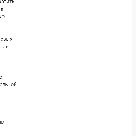
ратить
на
ко
новых
то в
с
альной
им