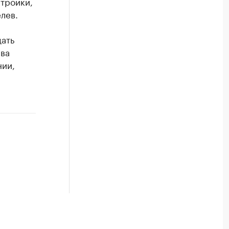
тройки,
лев.
дать
ава
нии,