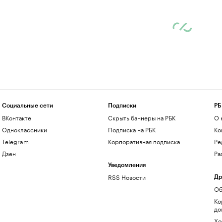
Социальные сети
Подписки
РБ
ВКонтакте
Скрыть баннеры на РБК
О 
Одноклассники
Подписка на РБК
Ко
Telegram
Корпоративная подписка
Ре
Дзен
Ра
Уведомления
RSS Новости
Др
Об
Ко
до
Хо