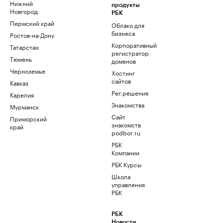
Нижний
продукты
Новгород
РБК
Пермский край
Облако для
бизнеса
Ростов-на-Дону
Корпоративный
Татарстан
регистратор
Тюмень
доменов
Черноземье
Хостинг
сайтов
Кавказ
Рег.решения
Карелия
Знакомства
Мурманск
Сайт
Приморский
знакомств
край
podbor.ru
РБК
Компании
РБК Курсы
Школа
управления
РБК
РБК
Новости