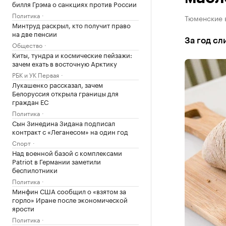
билля Грэма о санкциях против России
Политика
Тюменские в
Минтруд раскрыл, кто получит право
на две пенсии
За год сл
Общество
Киты, тундра и космические пейзажи:
зачем ехать в восточную Арктику
РБК и УК Первая
Лукашенко рассказал, зачем
Белоруссия открыла границы для
граждан ЕС
Политика
Сын Зинедина Зидана подписал
контракт с «Леганесом» на один год
Спорт
Над военной базой с комплексами
Patriot в Германии заметили
беспилотники
Политика
Минфин США сообщил о «взятом за
горло» Иране после экономической
ярости
Политика