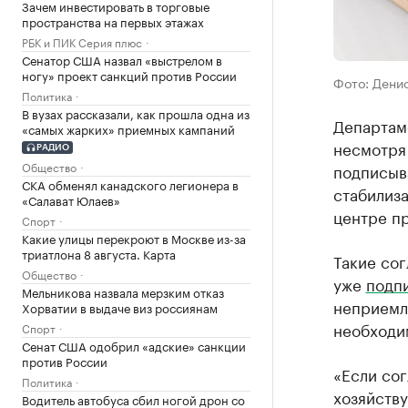
Зачем инвестировать в торговые
пространства на первых этажах
РБК и ПИК Серия плюс
Сенатор США назвал «выстрелом в
ногу» проект санкций против России
Фото: Дени
Политика
В вузах рассказали, как прошла одна из
Департам
«самых жарких» приемных кампаний
несмотря
РАДИО
Общество
подписыв
СКА обменял канадского легионера в
стабилиз
«Салават Юлаев»
центре пр
Спорт
Какие улицы перекроют в Москве из-за
триатлона 8 августа. Карта
Такие со
Общество
уже
подп
Мельникова назвала мерзким отказ
неприемл
Хорватии в выдаче виз россиянам
необходим
Спорт
Сенат США одобрил «адские» санкции
против России
«Если сог
Политика
хозяйств
Водитель автобуса сбил ногой дрон со