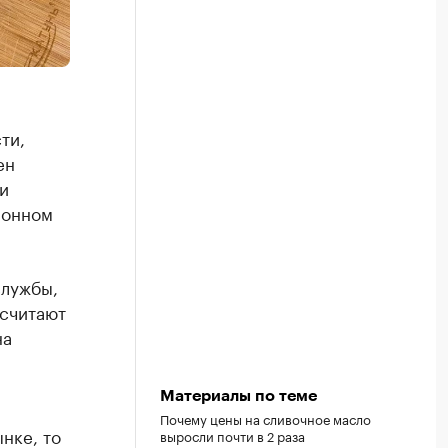
ти,
ен
и
ионном
службы,
 считают
на
Материалы по теме
Почему цены на сливочное масло
нке, то
выросли почти в 2 раза