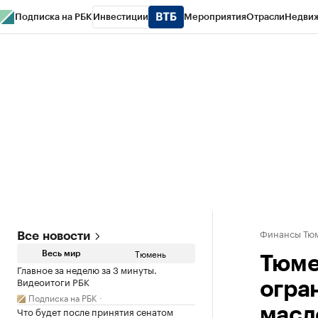
Подписка на РБК
Инвестиции
Мероприятия
Отрасли
Недви
РБК Life
Тренды
Визионеры
Национальные проекты
Город
Стиль
Кр
Конференции СПб
Спецпроекты
Проверка контрагентов
Политика
Финансы Тюм
Все новости
Тюмень
Весь мир
Тюме
Главное за неделю за 3 минуты.
Видеоитоги РБК
огра
Подписка на РБК
Что будет после принятия сенатом
масл