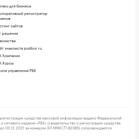
лако для бизнеса
рпоративный регистратор
менов
стинг сайтов
г.решения
акомства
йт знакомств podbor.ru
К Компании
К Курсы
ола управления РБК
регистрации средства массовой информации выдано Федеральной
и сетевого издания «РБК» (свидетельство о регистрации средства
ор) 03.12.2021 за номером ЭЛ №ФС77-82385) сопровождаются