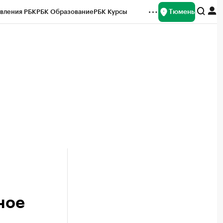
Тюмень
вления РБК
РБК Образование
РБК Курсы
рейтинги
Франшизы
Газета
Спецпроекты СПб
ты
ное