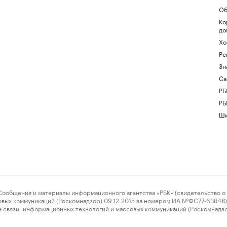
Об
Ко
до
Хо
Ре
Зн
Са
РБ
РБ
Шк
ения и материалы информационного агентства «РБК» (свидетельство о 
овых коммуникаций (Роскомнадзор) 09.12.2015 за номером ИА №ФС77-63848) 
 связи, информационных технологий и массовых коммуникаций (Роскомнадз