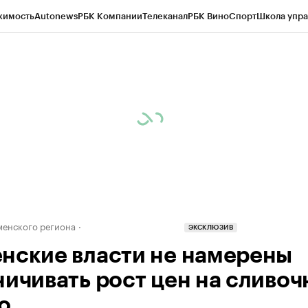
жимость
Autonews
РБК Компании
Телеканал
РБК Вино
Спорт
Школа упра
ипто
РБК Бизнес-среда
Дискуссионный клуб
Исследования
Кредитные 
Экономика
Бизнес
Технологии и медиа
Финансы
Рынок наличной валю
енского региона
ЭКСКЛЮЗИВ
нские власти не намерены
ничивать рост цен на сливоч
о