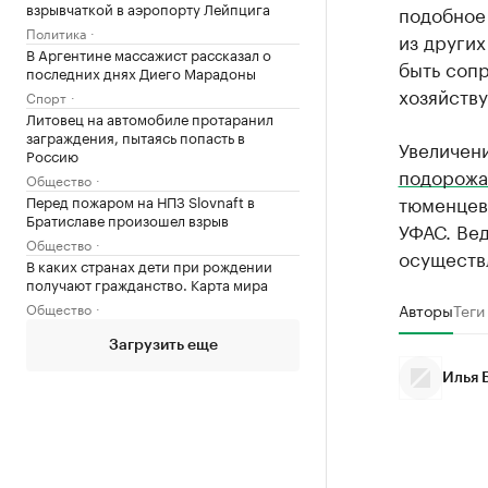
взрывчаткой в аэропорту Лейпцига
подобное
Политика
из други
В Аргентине массажист рассказал о
быть соп
последних днях Диего Марадоны
хозяйств
Спорт
Литовец на автомобиле протаранил
заграждения, пытаясь попасть в
Увеличен
Россию
подорожа
Общество
тюменцев
Перед пожаром на НПЗ Slovnaft в
Братиславе произошел взрыв
УФАС. Вед
Общество
осуществл
В каких странах дети при рождении
получают гражданство. Карта мира
Общество
Авторы
Теги
Загрузить еще
Илья 