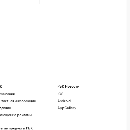
К
РБК Новости
компании
iOS
нтактная информация
Android
дакция
AppGallery
змещение рекламы
угие продукты РБК