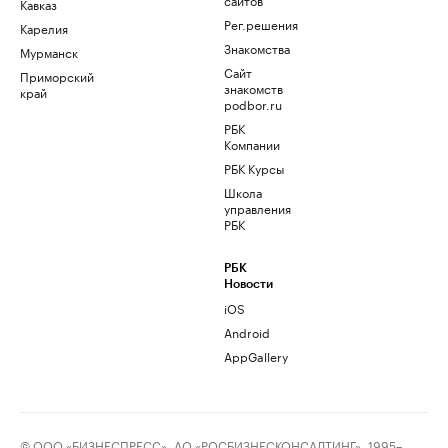
Кавказ
Рег.решения
Карелия
Знакомства
Мурманск
Сайт
Приморский
знакомств
край
podbor.ru
РБК
Компании
РБК Курсы
Школа
управления
РБК
РБК
Новости
iOS
Android
AppGallery
© ООО «БИЗНЕСПРЕСС», АО «РОСБИЗНЕСКОНСАЛТИНГ», 1995–