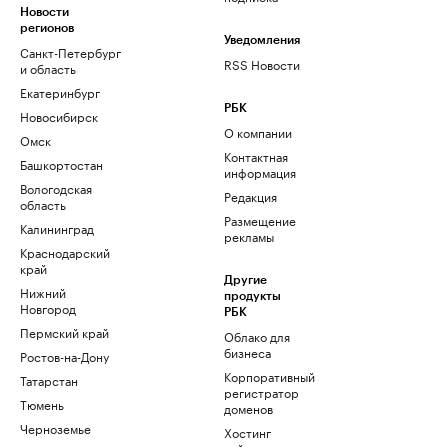
Новости
регионов
Уведомления
Санкт-Петербург
RSS Новости
и область
Екатеринбург
РБК
Новосибирск
О компании
Омск
Контактная
Башкортостан
информация
Вологодская
Редакция
область
Размещение
Калининград
рекламы
Краснодарский
край
Другие
Нижний
продукты
Новгород
РБК
Пермский край
Облако для
бизнеса
Ростов-на-Дону
Корпоративный
Татарстан
регистратор
Тюмень
доменов
Черноземье
Хостинг
сайтов