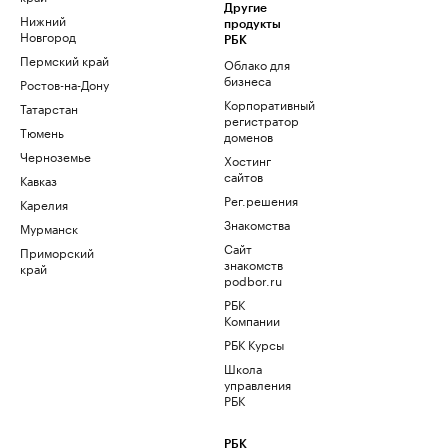
Другие
Нижний
продукты
Новгород
РБК
Пермский край
Облако для
бизнеса
Ростов-на-Дону
Корпоративный
Татарстан
регистратор
Тюмень
доменов
Черноземье
Хостинг
сайтов
Кавказ
Рег.решения
Карелия
Знакомства
Мурманск
Сайт
Приморский
знакомств
край
podbor.ru
РБК
Компании
РБК Курсы
Школа
управления
РБК
РБК