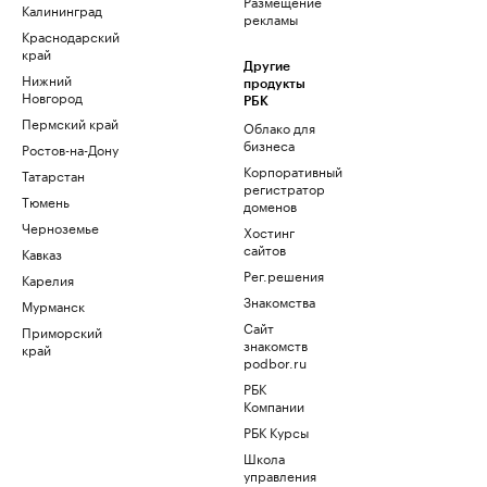
Размещение
Калининград
рекламы
Краснодарский
край
Другие
Нижний
продукты
Новгород
РБК
Пермский край
Облако для
бизнеса
Ростов-на-Дону
Корпоративный
Татарстан
регистратор
Тюмень
доменов
Черноземье
Хостинг
сайтов
Кавказ
Рег.решения
Карелия
Знакомства
Мурманск
Сайт
Приморский
знакомств
край
podbor.ru
РБК
Компании
РБК Курсы
Школа
управления