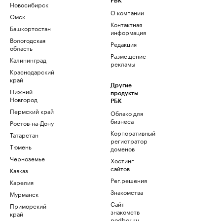
РБК
Новосибирск
О компании
Омск
Контактная
Башкортостан
информация
Вологодская
Редакция
область
Размещение
Калининград
рекламы
Краснодарский
край
Другие
Нижний
продукты
Новгород
РБК
Пермский край
Облако для
бизнеса
Ростов-на-Дону
Корпоративный
Татарстан
регистратор
Тюмень
доменов
Черноземье
Хостинг
сайтов
Кавказ
Рег.решения
Карелия
Знакомства
Мурманск
Сайт
Приморский
знакомств
край
podbor.ru