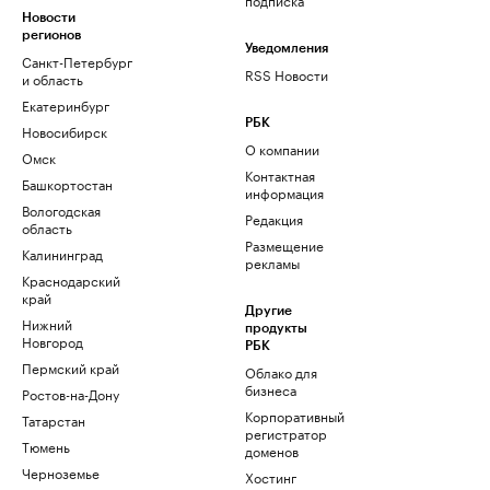
Новости
регионов
Уведомления
Санкт-Петербург
RSS Новости
и область
Екатеринбург
РБК
Новосибирск
О компании
Омск
Контактная
Башкортостан
информация
Вологодская
Редакция
область
Размещение
Калининград
рекламы
Краснодарский
край
Другие
Нижний
продукты
Новгород
РБК
Пермский край
Облако для
бизнеса
Ростов-на-Дону
Корпоративный
Татарстан
регистратор
Тюмень
доменов
Черноземье
Хостинг