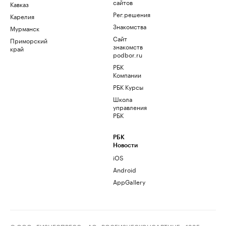
сайтов
Кавказ
Рег.решения
Карелия
Знакомства
Мурманск
Сайт
Приморский
знакомств
край
podbor.ru
РБК
Компании
РБК Курсы
Школа
управления
РБК
РБК
Новости
iOS
Android
AppGallery