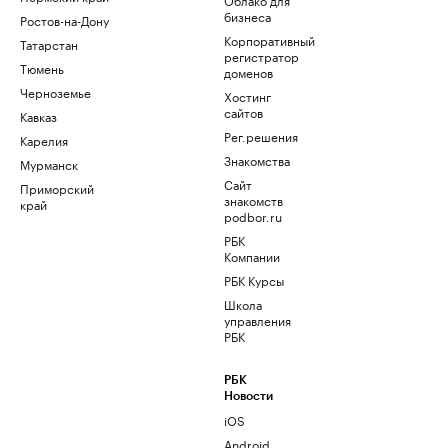
бизнеса
Ростов-на-Дону
Корпоративный
Татарстан
регистратор
Тюмень
доменов
Черноземье
Хостинг
сайтов
Кавказ
Рег.решения
Карелия
Знакомства
Мурманск
Сайт
Приморский
знакомств
край
podbor.ru
РБК
Компании
РБК Курсы
Школа
управления
РБК
РБК
Новости
iOS
Android