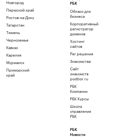
Новгород
РБК
Пермский край
Облако для
бизнеса
Ростов-на-Дону
Корпоративный
Татарстан
регистратор
Тюмень
доменов
Черноземье
Хостинг
сайтов
Кавказ
Рег.решения
Карелия
Знакомства
Мурманск
Сайт
Приморский
знакомств
край
podbor.ru
РБК
Компании
РБК Курсы
Школа
управления
РБК
РБК
Новости