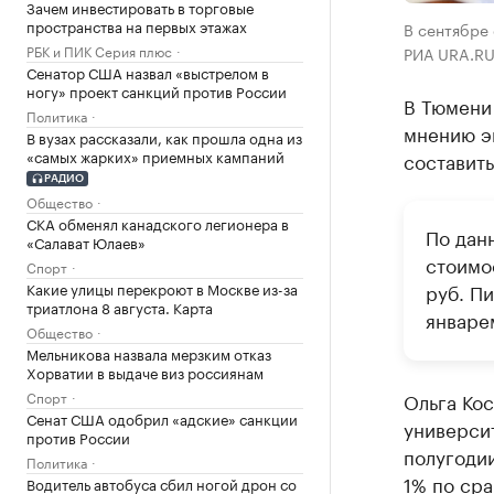
Зачем инвестировать в торговые
пространства на первых этажах
В сентябре 
РБК и ПИК Серия плюс
РИА URA.RU
Сенатор США назвал «выстрелом в
ногу» проект санкций против России
В Тюмени 
Политика
мнению эк
В вузах рассказали, как прошла одна из
«самых жарких» приемных кампаний
составит
РАДИО
Общество
СКА обменял канадского легионера в
По дан
«Салават Юлаев»
стоимос
Спорт
Какие улицы перекроют в Москве из-за
руб. П
триатлона 8 августа. Карта
январе
Общество
Мельникова назвала мерзким отказ
Хорватии в выдаче виз россиянам
Спорт
Ольга Кос
Сенат США одобрил «адские» санкции
университ
против России
полугодии
Политика
1% по ср
Водитель автобуса сбил ногой дрон со