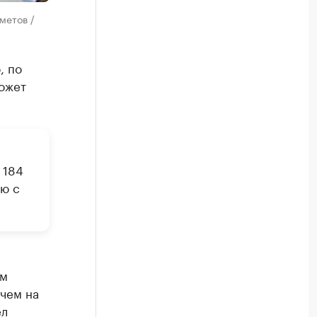
метов /
, по
ожет
я
 184
ию с
ом
чем на
ел