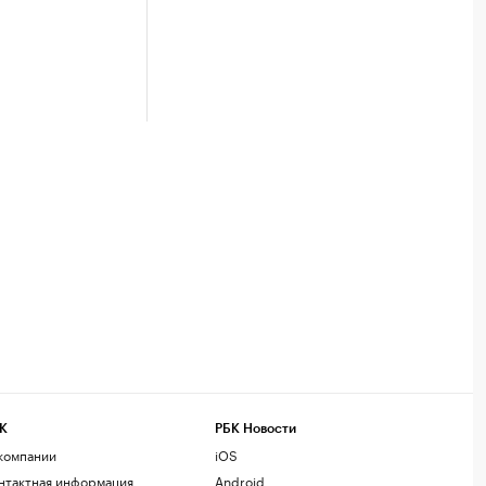
К
РБК Новости
компании
iOS
нтактная информация
Android