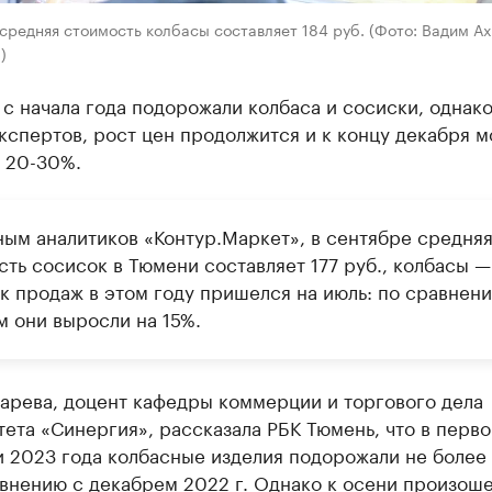
средняя стоимость колбасы составляет 184 руб. (Фото: Вадим Ах
)
с начала года подорожали колбаса и сосиски, однако
спертов, рост цен продолжится и к концу декабря м
ь 20-30%.
ным аналитиков «Контур.Маркет», в сентябре средня
ть сосисок в Тюмени составляет 177 руб., колбасы —
ик продаж в этом году пришелся на июль: по сравнен
м они выросли на 15%.
арева, доцент кафедры коммерции и торгового дела
ета «Синергия», рассказала РБК Тюмень, что в перв
 2023 года колбасные изделия подорожали не более 
авнению с декабрем 2022 г. Однако к осени произош