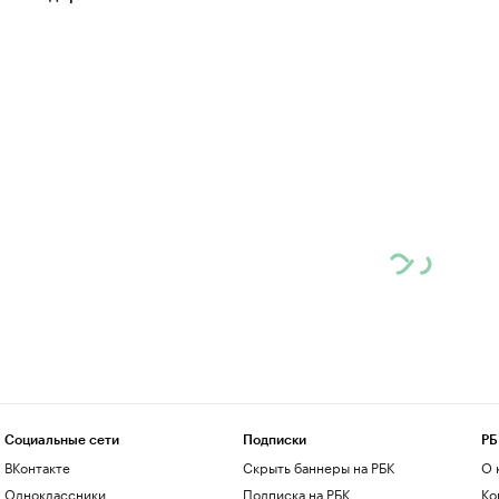
Социальные сети
Подписки
РБ
ВКонтакте
Скрыть баннеры на РБК
О 
Одноклассники
Подписка на РБК
Ко