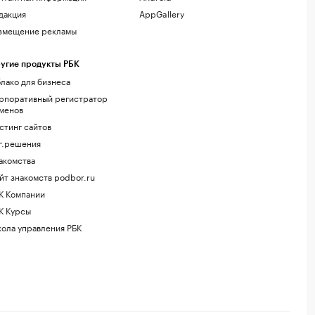
дакция
AppGallery
змещение рекламы
угие продукты РБК
лако для бизнеса
рпоративный регистратор
менов
стинг сайтов
г.решения
акомства
йт знакомств podbor.ru
К Компании
К Курсы
ола управления РБК