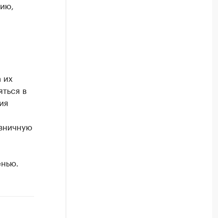
цию,
 их
яться в
ия
озничную
нью.