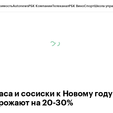
жимость
Autonews
РБК Компании
Телеканал
РБК Вино
Спорт
Школа упра
ипто
РБК Бизнес-среда
Дискуссионный клуб
Исследования
Кредитные 
Экономика
Бизнес
Технологии и медиа
Финансы
Рынок наличной валю
аса и сосиски к Новому году
рожают на 20-30%