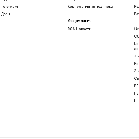
Telegram
Корпоративная подписка
Ре
Дзен
Ра
Уведомления
RSS Новости
Др
Об
Ко
до
Хо
Ре
Зн
Са
РБ
РБ
Шк