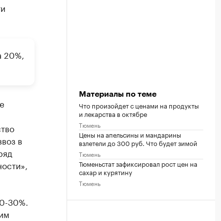
ти
а 20%,
Материалы по теме
е
Что произойдет с ценами на продукты
и лекарства в октябре
Тюмень
ство
Цены на апельсины и мандарины
ввоз в
взлетели до 300 руб. Что будет зимой
ряд
Тюмень
Тюменьстат зафиксировал рост цен на
ости»,
сахар и курятину
Тюмень
20-30%.
сим