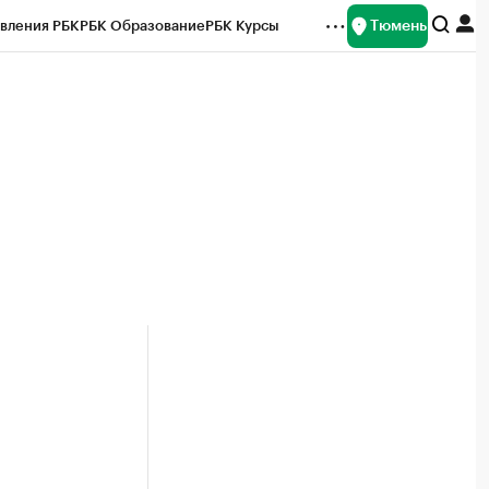
Тюмень
вления РБК
РБК Образование
РБК Курсы
рейтинги
Франшизы
Газета
Спецпроекты СПб
ты