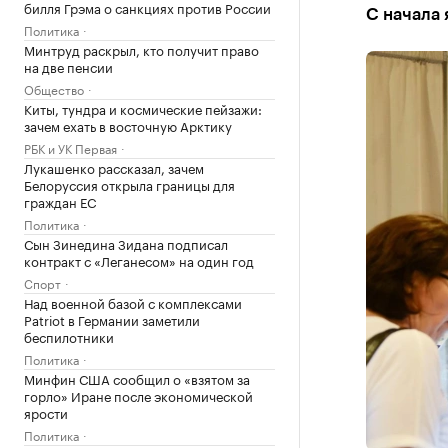
билля Грэма о санкциях против России
С начала 
Политика
Минтруд раскрыл, кто получит право
на две пенсии
Общество
Киты, тундра и космические пейзажи:
зачем ехать в восточную Арктику
РБК и УК Первая
Лукашенко рассказал, зачем
Белоруссия открыла границы для
граждан ЕС
Политика
Сын Зинедина Зидана подписал
контракт с «Леганесом» на один год
Спорт
Над военной базой с комплексами
Patriot в Германии заметили
беспилотники
Политика
Минфин США сообщил о «взятом за
горло» Иране после экономической
ярости
Политика