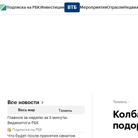
Подписка на РБК
Инвестиции
Мероприятия
Отрасли
Недви
РБК Life
Тренды
Визионеры
Национальные проекты
Город
Стиль
Кр
Конференции СПб
Спецпроекты
Проверка контрагентов
Политика
Тюмень
Все новости
Тюмень
Весь мир
Колб
Главное за неделю за 3 минуты.
Видеоитоги РБК
подо
Подписка на РБК
Что будет после принятия сенатом