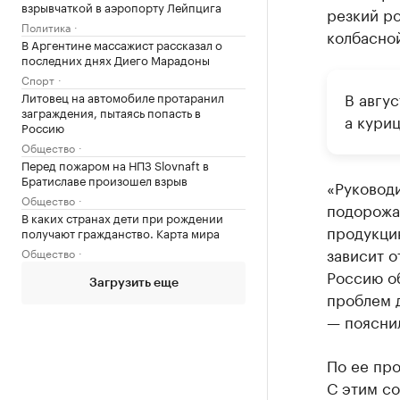
взрывчаткой в аэропорту Лейпцига
резкий ро
Политика
колбасно
В Аргентине массажист рассказал о
последних днях Диего Марадоны
Спорт
В авгу
Литовец на автомобиле протаранил
заграждения, пытаясь попасть в
а куриц
Россию
Общество
Перед пожаром на НПЗ Slovnaft в
Братиславе произошел взрыв
«Руководи
Общество
подорожан
В каких странах дети при рождении
продукцию
получают гражданство. Карта мира
зависит о
Общество
Россию об
Загрузить еще
проблем 
— пояснил
По ее про
С этим со