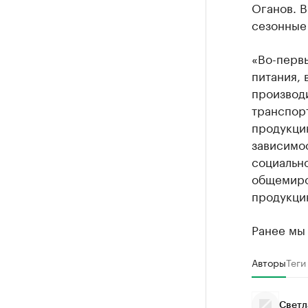
Оганов. В
сезонные
«Во-первы
питания, 
производи
транспорт
продукцию
зависимос
социальн
общемиров
продукци
Ранее мы
Авторы
Теги
Светл